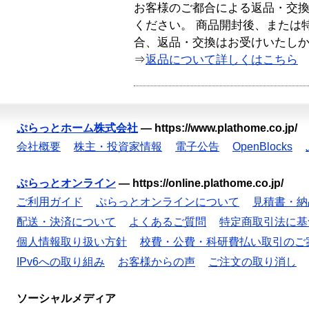
お客様のご都合による返品・交
ください。 商品開封後、または
合、返品・交換はお受けいたし
⇒
返品について詳しくはこちら
ぷらっとホーム株式会社
—
https://www.plathome.co.jp/
会社概要
株主・投資家情報
電子公告
OpenBlocks
ぷらっとオンライン
—
https://online.plathome.co.jp/
ご利用ガイド
ぷらっとオンラインについて
見積書・納
配送・決済について
よくあるご質問
特定商取引法に基
個人情報取り扱い方針
校費・公費・科研費払い取引のご
IPv6への取り組み
お客様からの声
ご注文の取り消し
ソーシャルメディア