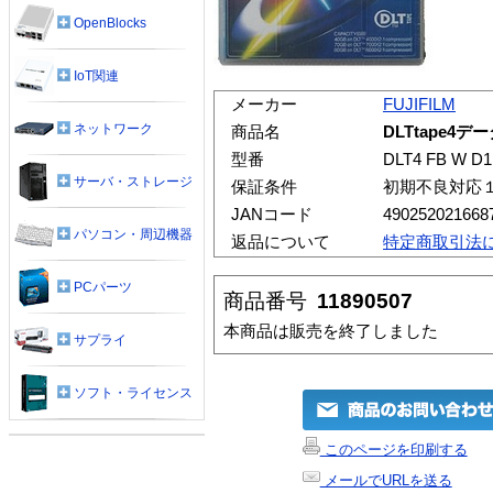
OpenBlocks
IoT関連
メーカー
FUJIFILM
ネットワーク
商品名
DLTtape4デ
型番
DLT4 FB W D1
サーバ・ストレージ
保証条件
初期不良対応
JANコード
490252021668
パソコン・周辺機器
返品について
特定商取引法
PCパーツ
商品番号
11890507
本商品は販売を終了しました
サプライ
ソフト・ライセンス
このページを印刷する
メールでURLを送る