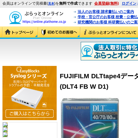
会員はオンラインで見積書(
)を
無料で作成
できます
会員登録(無料)
ログイン
見本
法人のお客様 請求書払いのご案内
学校・官公庁のお客様 校費・公費
研究機関のお客様 科研費払いのご案
FUJIFILM DLTtape4
(DLT4 FB W D1)