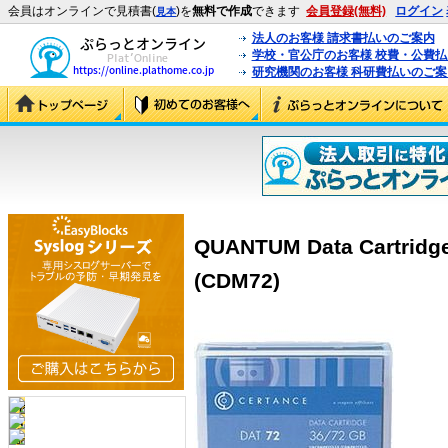
会員はオンラインで見積書(
)を
無料で作成
できます
会員登録(無料)
ログイン
見本
法人のお客様 請求書払いのご案内
学校・官公庁のお客様 校費・公費
研究機関のお客様 科研費払いのご案
QUANTUM Data Cartridge
(CDM72)