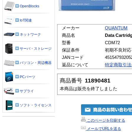
OpenBlocks
IoT関連
メーカー
QUANTUM
ネットワーク
商品名
Data Cartrid
型番
CDM72
サーバ・ストレージ
保証条件
初期不良対応
JANコード
45154793205
パソコン・周辺機器
返品について
特定商取引法
PCパーツ
商品番号
11890481
本商品は販売を終了しました
サプライ
ソフト・ライセンス
このページを印刷する
メールでURLを送る