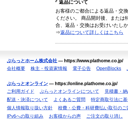
返品について
お客様のご都合による返品・交
ください。 商品開封後、または
合、返品・交換はお受けいたし
⇒
返品について詳しくはこちら
ぷらっとホーム株式会社
—
https://www.plathome.co.jp/
会社概要
株主・投資家情報
電子公告
OpenBlocks
ぷらっとオンライン
—
https://online.plathome.co.jp/
ご利用ガイド
ぷらっとオンラインについて
見積書・納
配送・決済について
よくあるご質問
特定商取引法に基
個人情報取り扱い方針
校費・公費・科研費払い取引のご
IPv6への取り組み
お客様からの声
ご注文の取り消し