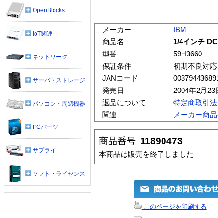
OpenBlocks
メーカー
IBM
IoT関連
商品名
1/4インチ DC 
型番
59H3660
ネットワーク
保証条件
初期不良対応
JANコード
00879443689
サーバ・ストレージ
発売日
2004年2月23
返品について
特定商取引法
パソコン・周辺機器
関連
メーカー商品
PCパーツ
商品番号
11890473
サプライ
本商品は販売を終了しました
ソフト・ライセンス
このページを印刷する