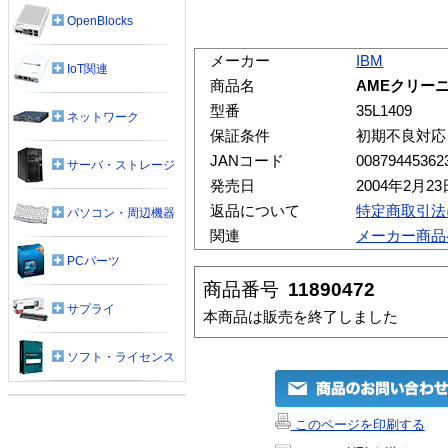
OpenBlocks
メーカー
IBM
IoT関連
商品名
AMEクリー
型番
35L1409
ネットワーク
保証条件
初期不良対応
JANコード
00879445362
サーバ・ストレージ
発売日
2004年2月23
返品について
特定商取引法
パソコン・周辺機器
関連
メーカー商品
PCパーツ
商品番号
11890472
サプライ
本商品は販売を終了しました
ソフト・ライセンス
このページを印刷する