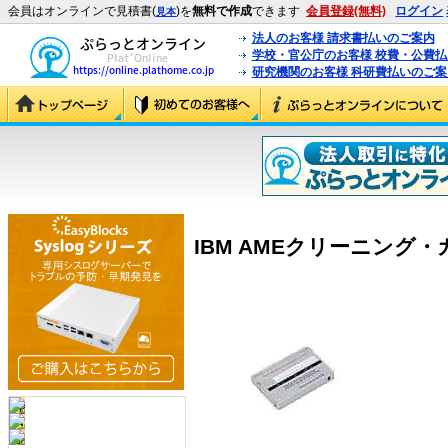
会員はオンラインで見積書(
)を
無料で作成
できます
会員登録(無料)
ログイン
見本
法人のお客様 請求書払いのご案内
学校・官公庁のお客様 校費・公費
研究機関のお客様 科研費払いのご案
IBM AMEクリーニング・カ