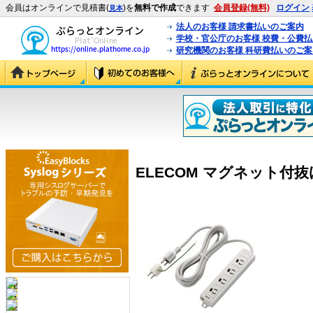
会員はオンラインで見積書(
)を
無料で作成
できます
会員登録(無料)
ログイン
見本
法人のお客様 請求書払いのご案内
学校・官公庁のお客様 校費・公費
研究機関のお客様 科研費払いのご案
ELECOM マグネット付抜け