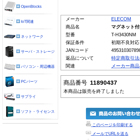
OpenBlocks
メーカー
ELECOM
IoT関連
商品名
マグネット付
型番
T-H3430NM
ネットワーク
保証条件
初期不良対応
JANコード
49531030789
サーバ・ストレージ
返品について
特定商取引法
関連
メーカー商品
パソコン・周辺機器
商品番号
11890437
PCパーツ
本商品は販売を終了しました
サプライ
ソフト・ライセンス
このページを印刷する
メールでURLを送る