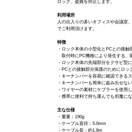
ロック、盗難を抑止します。
利用場所
人の出入りの多いオフィスや会議室
でご利用頂けます。
特徴
・ロック本体の小型化とPCとの接触
取付時にPC機種により発生する、
・ロック本体の先端部分をクサビ型に
・PCとの接触部分保護のためにロッ
・キーナンバーを容易に確認できる
・キーナンバーも簡単に盗み出せな
・ワイヤーの素材にケブラーを使用
・携帯に便利で持ち運んでも邪魔に
主な仕様
・重量：190g
・ケーブル直径：5.0mm
・ケーブル長：約1.8m