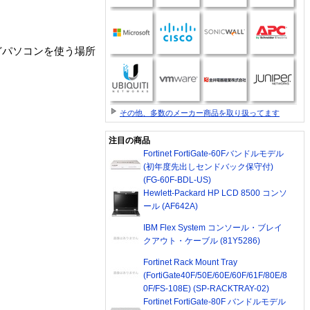
どパソコンを使う場所
その他、多数のメーカー商品を取り扱ってます
注目の商品
Fortinet FortiGate-60Fバンドルモデル
(初年度先出しセンドバック保守付)
(FG-60F-BDL-US)
Hewlett-Packard HP LCD 8500 コンソ
ール (AF642A)
IBM Flex System コンソール・ブレイ
クアウト・ケーブル (81Y5286)
Fortinet Rack Mount Tray
(FortiGate40F/50E/60E/60F/61F/80E/8
0F/FS-108E) (SP-RACKTRAY-02)
Fortinet FortiGate-80F バンドルモデル