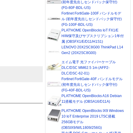
(初年度先出しセンドバック保守付)
(FG-80F-BDL-US)
Fortinet FortiGate-100F バンドルモデ
ル (初年度先出しセンドバック保守付)
(FG-100F-BDL-US)
PLAT'HOME OpenBlocks IoT FX1/E
H/W保守及びサブスクリプション1年付
属 (OBSFX1/E/D11/H1S1)
LENOVO 20X2SC8G00 ThinkPad L14
Gen2 (20X2SC8G00)
エイム電子 光ファイバーケーブル
DLC/DSC MM62.5 1m (AFP2-
DLC/DSC-62-01)
Fortinet FortiGate-40F バンドルモデル
(初年度先出しセンドバック保守付)
(FG-40F-BDL-US)
PLAT'HOME OpenBlocks A16 Debian
11搭載モデル (OBSA16/D11A)
PLAT'HOME OpenBlocks IX9 Windows
10 IoT Enterprise 2019 LTSC搭載
256GBモデル
(OBSIX9/W/L1809/256G)