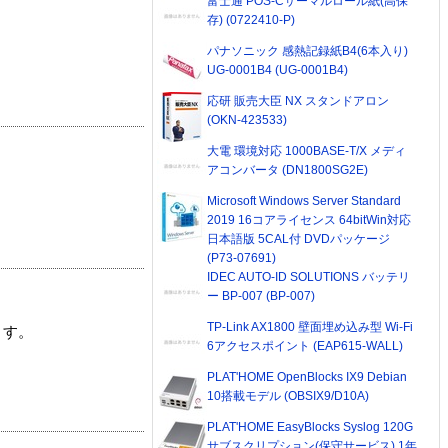
富士通 POS-Cサーマルロール紙(高保
存) (0722410-P)
パナソニック 感熱記録紙B4(6本入り)
UG-0001B4 (UG-0001B4)
応研 販売大臣 NX スタンドアロン
(OKN-423533)
大電 環境対応 1000BASE-T/X メディ
アコンバータ (DN1800SG2E)
Microsoft Windows Server Standard
2019 16コアライセンス 64bitWin対応
日本語版 5CAL付 DVDパッケージ
(P73-07691)
IDEC AUTO-ID SOLUTIONS バッテリ
ー BP-007 (BP-007)
TP-Link AX1800 壁面埋め込み型 Wi-Fi
ます。
6アクセスポイント (EAP615-WALL)
PLAT'HOME OpenBlocks IX9 Debian
10搭載モデル (OBSIX9/D10A)
PLAT'HOME EasyBlocks Syslog 120G
サブスクリプション(保守サービス) 1年