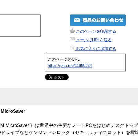
このページを印刷する
メールでURLを送る
お気に入りに追加する
このページのURL
https://plth.me/11890324
MicroSaver
Y SLIM MicroSaver 》は世界中の主要なノートPCをはじめデスク
Dドライブなどケンジントンロック（セキュリティスロット）を標