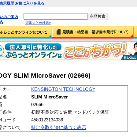
表示履歴
お気に入りを見る
払いのご案内
内
型番まとめ検索»
Y SLIM MicroSaver (02666)
ーカー
KENSINGTON TECHNOLOGY
品名
SLIM MicroSaver
番
02666
証条件
初期不良対応１週間センドバック保証
ANコード
4580123134036
品について
特定商取引法に基づく表示