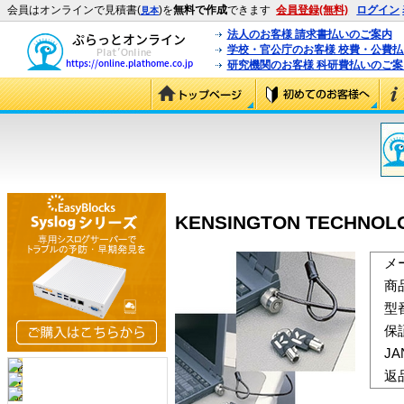
会員はオンラインで見積書(
)を
無料で作成
できます
会員登録(無料)
ログイン
見本
法人のお客様 請求書払いのご案内
学校・官公庁のお客様 校費・公費
研究機関のお客様 科研費払いのご案
KENSINGTON TECHNOLOG
メ
商
型
保
J
返