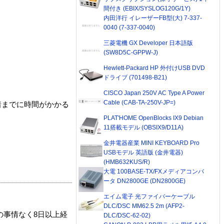
間付き (EBIX/SYSLOG120G/1Y)
内田洋行 イレーザーFB型(大) 7-337-
0040 (7-337-0040)
三菱電機 GX Developer 日本語版
(SW8D5C-GPPW-J)
Hewlett-Packard HP 外付けUSB DVD
ドライブ (701498-B21)
CISCO Japan 250V AC Type A Power
Cable (CAB-TA-250V-JP=)
着までに時間がかかる
PLAT'HOME OpenBlocks IX9 Debian
11搭載モデル (OBSIX9/D11A)
金井電器産業 MINI KEYBOARD Pro
USBモデル 英語版 (金井電器)
(HMB632KUS/R)
大電 100BASE-TX/FXメディアコンバ
ータ DN2800GE (DN2800GE)
エイム電子 光ファイバーケーブル
DLC/DSC MM62.5 2m (AFP2-
の事情なく8日以上経
DLC/DSC-62-02)