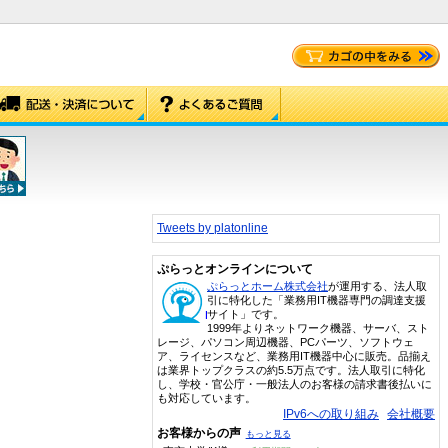
Tweets by platonline
ぷらっとオンラインについて
ぷらっとホーム株式会社
が運用する、法人取
引に特化した「業務用IT機器専門の調達支援
サイト」です。
1999年よりネットワーク機器、サーバ、スト
レージ、パソコン周辺機器、PCパーツ、ソフトウェ
ア、ライセンスなど、業務用IT機器中心に販売。品揃え
は業界トップクラスの約5.5万点です。法人取引に特化
し、学校・官公庁・一般法人のお客様の請求書後払いに
も対応しています。
IPv6への取り組み
会社概要
お客様からの声
もっと見る