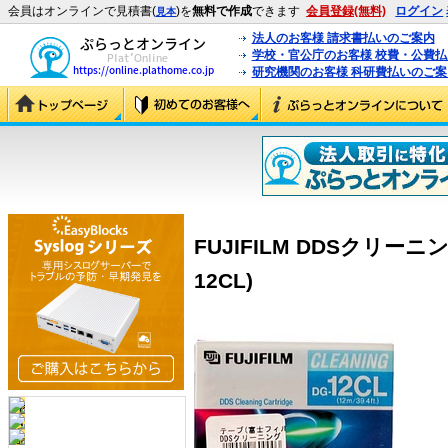
会員はオンラインで見積書(
)を
無料で作成
できます
会員登録(無料)
ログイン
見本
法人のお客様 請求書払いのご案内
学校・官公庁のお客様 校費・公費
研究機関のお客様 科研費払いのご案
FUJIFILM DDSクリーニン
12CL)