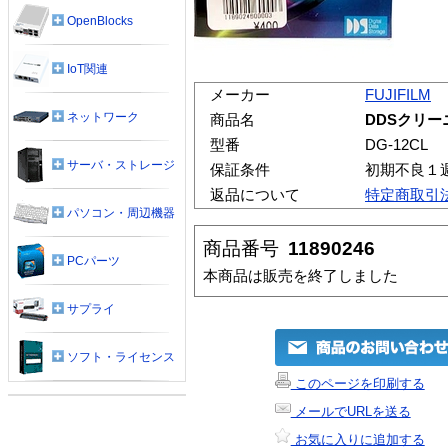
OpenBlocks
IoT関連
メーカー
FUJIFILM
ネットワーク
商品名
DDSクリーニ
型番
DG-12CL
サーバ・ストレージ
保証条件
初期不良１
返品について
特定商取引
パソコン・周辺機器
商品番号
11890246
PCパーツ
本商品は販売を終了しました
サプライ
ソフト・ライセンス
このページを印刷する
メールでURLを送る
お気に入りに追加する