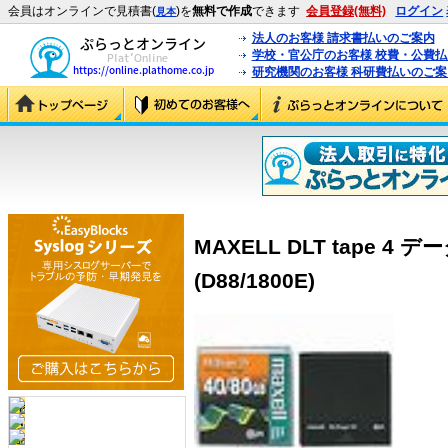
会員はオンラインで見積書(
)を
無料で作成
できます
会員登録(無料)
ログイン
見本
法人のお客様 請求書払いのご案内
学校・官公庁のお客様 校費・公費
研究機関のお客様 科研費払いのご案
MAXELL DLT tape 
(D88/1800E)