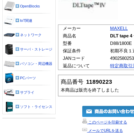
OpenBlocks
IoT関連
メーカー
MAXELL
ネットワーク
商品名
DLT tap
型番
D88/1800E
サーバ・ストレージ
保証条件
初期不良１
JANコード
4902580253
パソコン・周辺機器
返品について
特定商取引
PCパーツ
商品番号
11890223
本商品は販売を終了しました
サプライ
ソフト・ライセンス
このページを印刷する
メールでURLを送る