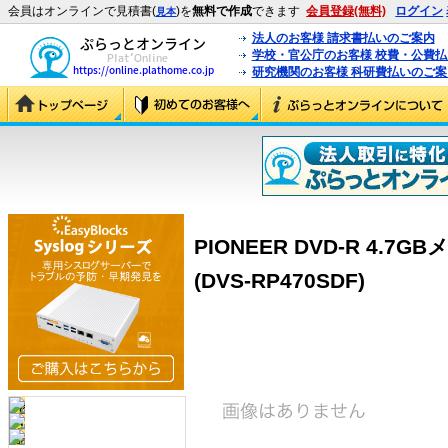
会員はオンラインで見積書(
)を
無料で作成
できます
会員登録(無料)
ログイン
見本
法人のお客様 請求書払いのご案内
学校・官公庁のお客様 校費・公費
研究機関のお客様 科研費払いのご案
PIONEER DVD-R 4.7
(DVS-RP470SDF)