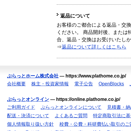
返品について
お客様のご都合による返品・交
ください。 商品開封後、または
合、返品・交換はお受けいたし
⇒
返品について詳しくはこちら
ぷらっとホーム株式会社
—
https://www.plathome.co.jp/
会社概要
株主・投資家情報
電子公告
OpenBlocks
ぷらっとオンライン
—
https://online.plathome.co.jp/
ご利用ガイド
ぷらっとオンラインについて
見積書・納
配送・決済について
よくあるご質問
特定商取引法に基
個人情報取り扱い方針
校費・公費・科研費払い取引のご