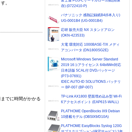
富士通 POS-Cサーマルロール紙(高保
ます。
存) (0722410-P)
パナソニック 感熱記録紙B4(6本入り)
UG-0001B4 (UG-0001B4)
応研 販売大臣 NX スタンドアロン
(OKN-423533)
大電 環境対応 1000BASE-T/X メディ
アコンバータ (DN1800SG2E)
Microsoft Windows Server Standard
2019 16コアライセンス 64bitWin対応
日本語版 5CAL付 DVDパッケージ
(P73-07691)
IDEC AUTO-ID SOLUTIONS バッテリ
ー BP-007 (BP-007)
TP-Link AX1800 壁面埋め込み型 Wi-Fi
着までに時間がかかる
6アクセスポイント (EAP615-WALL)
PLAT'HOME OpenBlocks IX9 Debian
10搭載モデル (OBSIX9/D10A)
PLAT'HOME EasyBlocks Syslog 120G
サブスクリプション(保守サービス) 1年