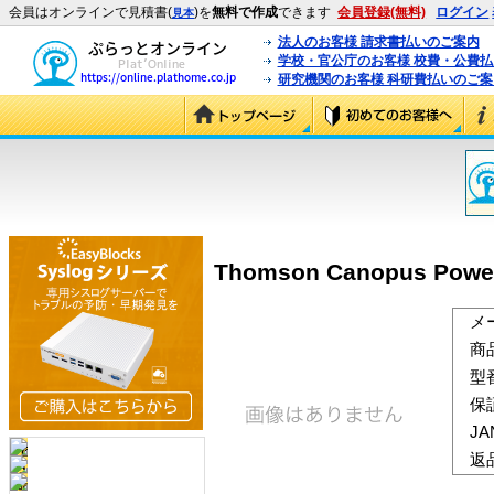
会員はオンラインで見積書(
)を
無料で作成
できます
会員登録(無料)
ログイン
見本
法人のお客様 請求書払いのご案内
学校・官公庁のお客様 校費・公費
研究機関のお客様 科研費払いのご案
Thomson Canopus Po
メ
商
型
保
J
返