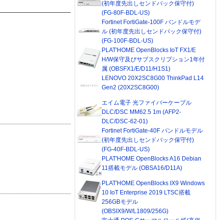
(初年度先出しセンドバック保守付)
(FG-80F-BDL-US)
Fortinet FortiGate-100F バンドルモデ
ル (初年度先出しセンドバック保守付)
(FG-100F-BDL-US)
PLAT'HOME OpenBlocks IoT FX1/E
H/W保守及びサブスクリプション1年付
属 (OBSFX1/E/D11/H1S1)
LENOVO 20X2SC8G00 ThinkPad L14
Gen2 (20X2SC8G00)
エイム電子 光ファイバーケーブル
DLC/DSC MM62.5 1m (AFP2-
DLC/DSC-62-01)
Fortinet FortiGate-40F バンドルモデル
(初年度先出しセンドバック保守付)
(FG-40F-BDL-US)
PLAT'HOME OpenBlocks A16 Debian
11搭載モデル (OBSA16/D11A)
PLAT'HOME OpenBlocks IX9 Windows
10 IoT Enterprise 2019 LTSC搭載
256GBモデル
(OBSIX9/W/L1809/256G)