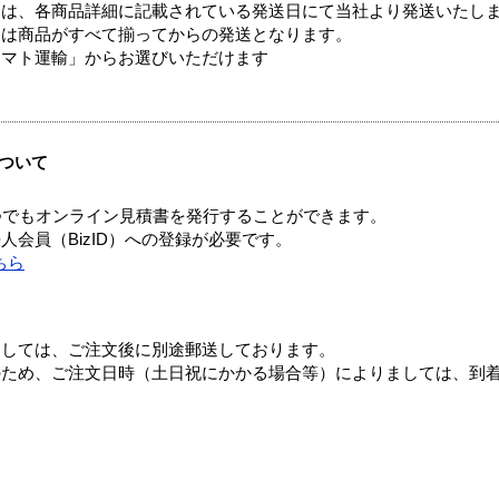
ては、各商品詳細に記載されている発送日にて当社より発送いたし
送は商品がすべて揃ってからの発送となります。
ヤマト運輸」からお選びいただけます
ついて
つでもオンライン見積書を発行することができます。
会員（BizID）への登録が必要です。
ちら
ましては、ご注文後に別途郵送しております。
のため、ご注文日時（土日祝にかかる場合等）によりましては、到