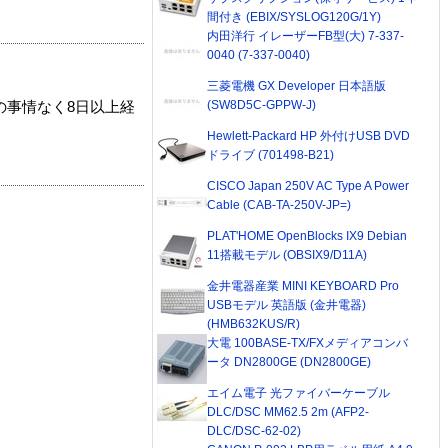
間付き (EBIX/SYSLOG120G/1Y)
内田洋行 イレーザーFB型(大) 7-337-
0040 (7-337-0040)
三菱電機 GX Developer 日本語版
(SW8D5C-GPPW-J)
の事情なく8日以上経
Hewlett-Packard HP 外付けUSB DVD
ドライブ (701498-B21)
CISCO Japan 250V AC Type A Power
Cable (CAB-TA-250V-JP=)
PLAT'HOME OpenBlocks IX9 Debian
11搭載モデル (OBSIX9/D11A)
金井電器産業 MINI KEYBOARD Pro
USBモデル 英語版 (金井電器)
(HMB632KUS/R)
大電 100BASE-TX/FXメディアコンバ
ータ DN2800GE (DN2800GE)
エイム電子 光ファイバーケーブル
DLC/DSC MM62.5 2m (AFP2-
DLC/DSC-62-02)