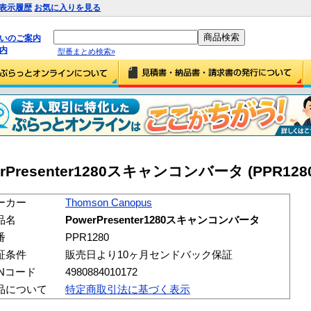
表示履歴
お気に入りを見る
払いのご案内
内
型番まとめ検索»
werPresenter1280スキャンコンバータ (PPR128
ーカー
Thomson Canopus
品名
PowerPresenter1280スキャンコンバータ
番
PPR1280
証条件
販売日より10ヶ月センドバック保証
ANコード
4980884010172
品について
特定商取引法に基づく表示