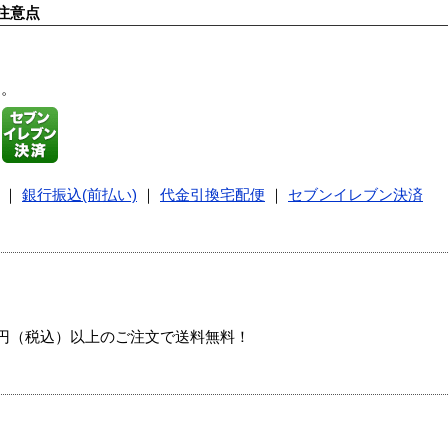
注意点
す。
｜
銀行振込(前払い)
｜
代金引換宅配便
｜
セブンイレブン決済
00円（税込）以上のご注文で送料無料！