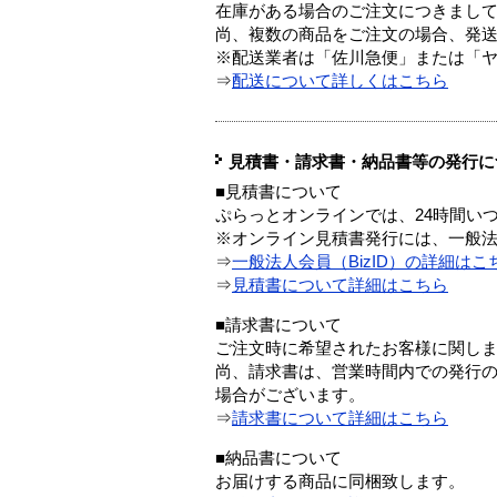
在庫がある場合のご注文につきまし
尚、複数の商品をご注文の場合、発
※配送業者は「佐川急便」または「
⇒
配送について詳しくはこちら
見積書・請求書・納品書等の発行に
■見積書について
ぷらっとオンラインでは、24時間い
※オンライン見積書発行には、一般法人
⇒
一般法人会員（BizID）の詳細はこ
⇒
見積書について詳細はこちら
■請求書について
ご注文時に希望されたお客様に関し
尚、請求書は、営業時間内での発行
場合がございます。
⇒
請求書について詳細はこちら
■納品書について
お届けする商品に同梱致します。