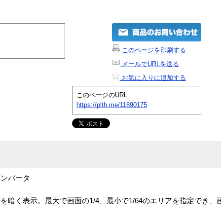
このページを印刷する
メールでURLを送る
お気に入りに追加する
このページのURL
https://plth.me/11890175
コンバータ
暗く表示。最大で画面の1/4、最小で1/64のエリアを指定でき