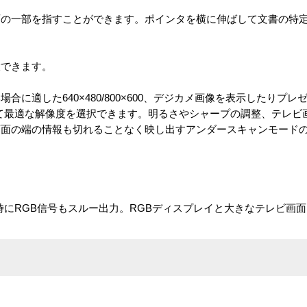
面の一部を指すことができます。ポインタを横に伸ばして文書の特
大できます。
に適した640×480/800×600、デジカメ画像を表示したりプ
わせて最適な解像度を選択できます。明るさやシャープの調整、テレ
画面の端の情報も切れることなく映し出すアンダースキャンモード
オ信号と同時にRGB信号もスルー出力。RGBディスプレイと大きなテレビ