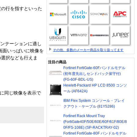
定の行を指すといった
レゼンテーションに適し
その他、多数のメーカー商品を取り扱ってます
ビ画面いっぱいに映像を
の選択なども行えま
注目の商品
Fortinet FortiGate-60Fバンドルモデル
(初年度先出しセンドバック保守付)
(FG-60F-BDL-US)
Hewlett-Packard HP LCD 8500 コンソ
ール (AF642A)
画面に同じ映像を表示で
IBM Flex System コンソール・ブレイ
クアウト・ケーブル (81Y5286)
Fortinet Rack Mount Tray
(FortiGate40F/50E/60E/60F/61F/80E/8
0F/FS-108E) (SP-RACKTRAY-02)
Fortinet FortiGate-80F バンドルモデル