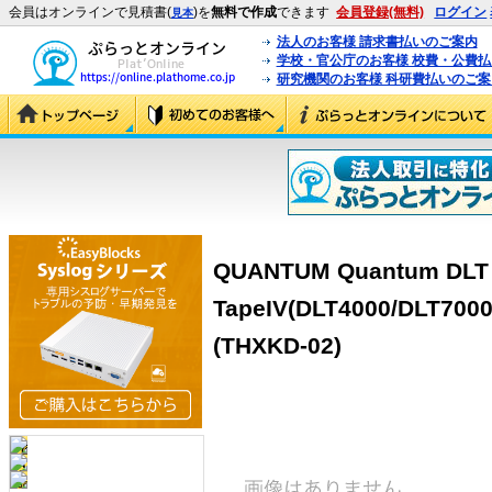
会員はオンラインで見積書(
)を
無料で作成
できます
会員登録(無料)
ログイン
見本
法人のお客様 請求書払いのご案内
学校・官公庁のお客様 校費・公費
研究機関のお客様 科研費払いのご案
QUANTUM Quantum DLT
TapeIV(DLT4000/DLT700
(THXKD-02)