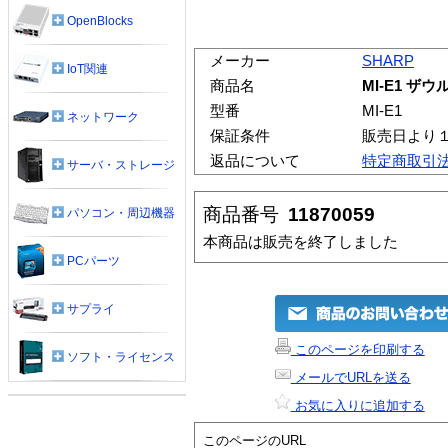
OpenBlocks
メーカー
SHARP
IoT関連
商品名
MI-E1 ザウ
型番
MI-E1
ネットワーク
保証条件
販売日より
返品について
特定商取引
サーバ・ストレージ
商品番号
11870059
パソコン・周辺機器
本商品は販売を終了しました
PCパーツ
サプライ
このページを印刷する
ソフト・ライセンス
メールでURLを送る
お気に入りに追加する
このページのURL