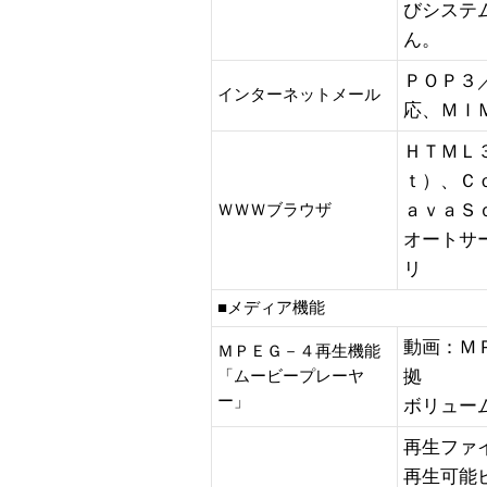
びシステ
ん。
ＰＯＰ３
インターネットメール
応、ＭＩ
ＨＴＭＬ
ｔ）、Ｃ
ａｖａＳ
ＷＷＷブラウザ
オートサ
リ
■メディア機能
動画：Ｍ
ＭＰＥＧ－４再生機能
拠
「ムービープレーヤ
ー」
ボリュー
再生ファ
再生可能