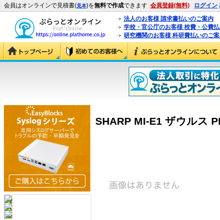
会員はオンラインで見積書(
)を
無料で作成
できます
会員登録(無料)
ログイン
見本
法人のお客様 請求書払いのご案内
学校・官公庁のお客様 校費・公費
研究機関のお客様 科研費払いのご案
SHARP MI-E1 ザウルス PD