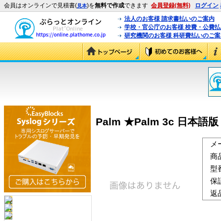
会員はオンラインで見積書(
)を
無料で作成
できます
会員登録(無料)
ログイン
見本
法人のお客様 請求書払いのご案内
学校・官公庁のお客様 校費・公費
研究機関のお客様 科研費払いのご案
Palm ★Palm 3c 日本語
メ
商
型
保
返