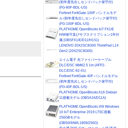
(初年度先出しセンドバック保守付)
(FG-80F-BDL-US)
Fortinet FortiGate-100F バンドルモデ
ル (初年度先出しセンドバック保守付)
(FG-100F-BDL-US)
PLAT'HOME OpenBlocks IoT FX1/E
H/W保守及びサブスクリプション1年付
属 (OBSFX1/E/D11/H1S1)
LENOVO 20X2SC8G00 ThinkPad L14
Gen2 (20X2SC8G00)
エイム電子 光ファイバーケーブル
DLC/DSC MM62.5 1m (AFP2-
DLC/DSC-62-01)
Fortinet FortiGate-40F バンドルモデル
(初年度先出しセンドバック保守付)
(FG-40F-BDL-US)
PLAT'HOME OpenBlocks A16 Debian
11搭載モデル (OBSA16/D11A)
PLAT'HOME OpenBlocks IX9 Windows
10 IoT Enterprise 2019 LTSC搭載
256GBモデル
(OBSIX9/W/L1809/256G)