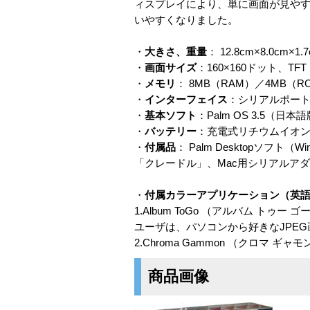
ィスプレイにより、単に画面が見や
いやすくなりました。
・
大きさ、重量
： 12.8cm×8.0cm
・
画面サイズ
：160×160ドット、
・
メモリ
： 8MB（RAM）／4MB（R
・
インターフェイス
：シリアルポー
・
基本ソフト
：Palm OS 3.5（日本
・
バッテリー
：充電式リチウムイオ
・
付属品
： Palm Desktopソフ
「クレードル」、Mac用シリアルア
・
付属カラーアプリケーション（英
1.Album ToGo （アルバム トゥー
ユーザは、パソコンから好きなJPEG画
2.Chroma Gammon （クロマ ギャ
商品画像