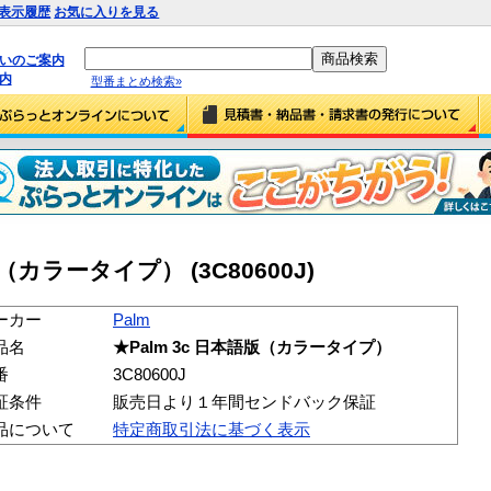
表示履歴
お気に入りを見る
払いのご案内
内
型番まとめ検索»
版（カラータイプ） (3C80600J)
ーカー
Palm
品名
★Palm 3c 日本語版（カラータイプ）
番
3C80600J
証条件
販売日より１年間センドバック保証
品について
特定商取引法に基づく表示