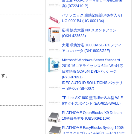
富士通 POS-Cサーマルロール紙(高保
存) (0722410-P)
パナソニック 感熱記録紙B4(6本入り)
UG-0001B4 (UG-0001B4)
応研 販売大臣 NX スタンドアロン
(OKN-423533)
大電 環境対応 1000BASE-T/X メディ
アコンバータ (DN1800SG2E)
Microsoft Windows Server Standard
2019 16コアライセンス 64bitWin対応
日本語版 5CAL付 DVDパッケージ
ます。
(P73-07691)
IDEC AUTO-ID SOLUTIONS バッテリ
ー BP-007 (BP-007)
TP-Link AX1800 壁面埋め込み型 Wi-Fi
6アクセスポイント (EAP615-WALL)
PLAT'HOME OpenBlocks IX9 Debian
10搭載モデル (OBSIX9/D10A)
PLAT'HOME EasyBlocks Syslog 120G
サブスクリプション(保守サービス) 1年