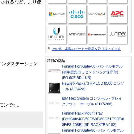
示されるなど、より使
その他、多数のメーカー商品を取り扱ってます
注目の商品
ドッキングステーション
Fortinet FortiGate-60Fバンドルモデル
(初年度先出しセンドバック保守付)
(FG-60F-BDL-US)
Hewlett-Packard HP LCD 8500 コンソ
ール (AF642A)
IBM Flex System コンソール・ブレイ
クアウト・ケーブル (81Y5286)
ギャモンです。
Fortinet Rack Mount Tray
(FortiGate40F/50E/60E/60F/61F/80E/8
0F/FS-108E) (SP-RACKTRAY-02)
Fortinet FortiGate-80F バンドルモデル