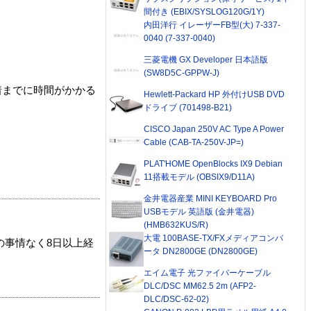
間付き (EBIX/SYSLOG120G/1Y)
内田洋行 イレーザーFB型(大) 7-337-
0040 (7-337-0040)
三菱電機 GX Developer 日本語版
(SW8D5C-GPPW-J)
着までに時間がかかる
Hewlett-Packard HP 外付けUSB DVD
ドライブ (701498-B21)
CISCO Japan 250V AC Type A Power
Cable (CAB-TA-250V-JP=)
PLAT'HOME OpenBlocks IX9 Debian
11搭載モデル (OBSIX9/D11A)
金井電器産業 MINI KEYBOARD Pro
USBモデル 英語版 (金井電器)
(HMB632KUS/R)
大電 100BASE-TX/FXメディアコンバ
の事情なく8日以上経
ータ DN2800GE (DN2800GE)
エイム電子 光ファイバーケーブル
DLC/DSC MM62.5 2m (AFP2-
DLC/DSC-62-02)