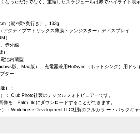
すくなっただけでなく、重複したスケジュールは赤でハイライト表
×1.7cm（縦×横×奥行き）、193g
TFT（アクティブマトリックス薄膜トランジスター）ディスプレイ
OM）
ト、赤外線
語版）
ン電池内蔵型
ト（Windows版、Mac版）、充電器兼用HotSync（ホットシンク）用
ダプター
語版）
：
 ゴー）： Club Photo社製のデジタルフォトビュアーです。
像を、Palm IIIcにダウンロードすることができます。
モン）：Whitehorse Development LLC社製のフルカラ ー・バック