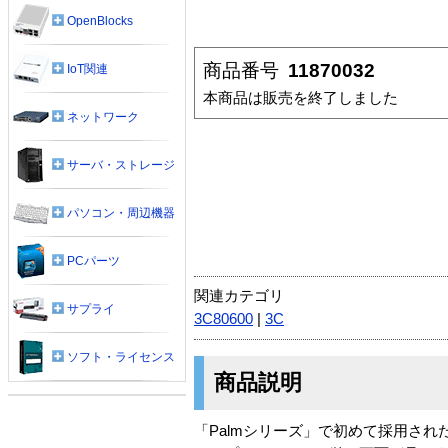
OpenBlocks
商品番号
11870032
IoT関連
本商品は販売を終了しました
ネットワーク
サーバ・ストレージ
パソコン・周辺機器
PCパーツ
関連カテゴリ
サプライ
3C80600
|
3C
ソフト・ライセンス
商品説明
「Palmシリーズ」で初めて採用され