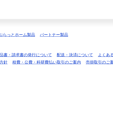
ぷらっとホーム製品
パートナー製品
品書・請求書の発行について
配送・決済について
よくあ
方針
校費・公費・科研費払い取引のご案内
売掛取引のご