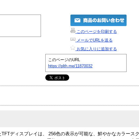
このページを印刷する
メールでURLを送る
お気に入りに追加する
このページのURL
https://plth.me/11870032
たTFTディスプレイは、 256色の表示が可能な、鮮やかなカラース