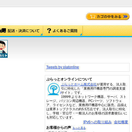
Tweets by platonline
ぷらっとオンラインについて
ぷらっとホーム株式会社
が運用する、法人取
引に特化した「業務用IT機器専門の調達支援
サイト」です。
1999年よりネットワーク機器、サーバ、スト
レージ、パソコン周辺機器、PCパーツ、ソフトウェ
ア、ライセンスなど、業務用IT機器中心に販売。品揃え
は業界トップクラスの約5.5万点です。法人取引に特化
し、学校・官公庁・一般法人のお客様の請求書後払いに
も対応しています。
IPv6への取り組み
会社概要
お客様からの声
もっと見る