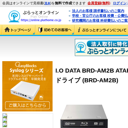
会員はオンラインで見積書(
)を
無料で作成
できます
会員登録(無料)
ログイン
見本
法人のお客様 請求書払いのご案内
学校・官公庁のお客様 校費・公費
研究機関のお客様 科研費払いのご案
I.O DATA BRD-AM2B AT
ドライブ (BRD-AM2B)