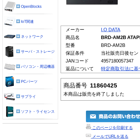
OpenBlocks
IoT関連
メーカー
I.O DATA
ネットワーク
商品名
BRD-AM2B ATA
型番
BRD-AM2B
サーバ・ストレージ
保証条件
当社販売日後セン
JANコード
4957180057347
パソコン・周辺機器
返品について
特定商取引法に基
PCパーツ
商品番号
11860425
本商品は販売を終了しました
サプライ
ソフト・ライセンス
このページを印刷する
メールでURLを送る