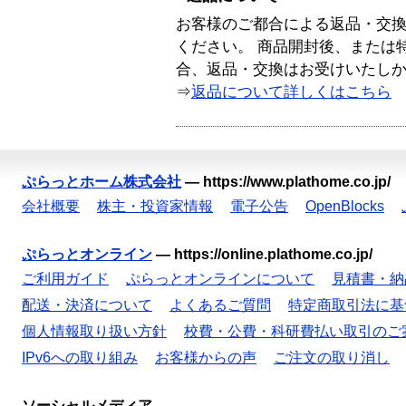
お客様のご都合による返品・交
ください。 商品開封後、または
合、返品・交換はお受けいたし
⇒
返品について詳しくはこちら
ぷらっとホーム株式会社
—
https://www.plathome.co.jp/
会社概要
株主・投資家情報
電子公告
OpenBlocks
ぷらっとオンライン
—
https://online.plathome.co.jp/
ご利用ガイド
ぷらっとオンラインについて
見積書・納
配送・決済について
よくあるご質問
特定商取引法に基
個人情報取り扱い方針
校費・公費・科研費払い取引のご
IPv6への取り組み
お客様からの声
ご注文の取り消し
ソーシャルメディア