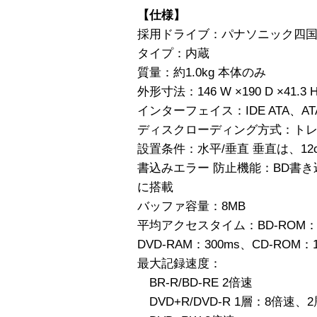
【仕様】
採用ドライブ：パナソニック四国エ
タイプ：内蔵
質量：約1.0kg 本体のみ
外形寸法：146 W ×190 D ×41
インターフェイス：IDE ATA、ATA
ディスクローディング方式：ト
設置条件：水平/垂直 垂直は、1
書込みエラー 防止機能：BD書き
に搭載
バッファ容量：8MB
平均アクセスタイム：BD-ROM：17
DVD-RAM：300ms、CD-ROM：1
最大記録速度：
BR-R/BD-RE 2倍速
DVD+R/DVD-R 1層：8倍速、