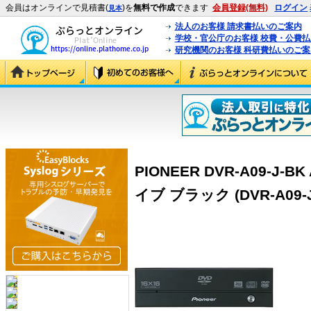
会員はオンラインで見積書(
)を
無料で作成
できます
会員登録(無料)
ログイン
見本
法人のお客様 請求書払いのご案内
学校・官公庁のお客様 校費・公費
研究機関のお客様 科研費払いのご案
PIONEER DVR-A09-J-
イブ ブラック (DVR-A09-J