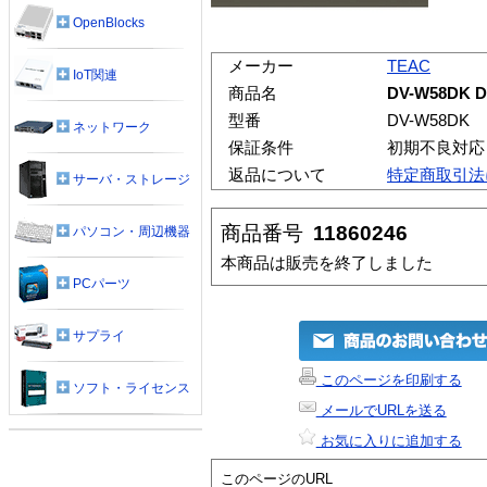
OpenBlocks
メーカー
TEAC
IoT関連
商品名
DV-W58DK
型番
DV-W58DK
ネットワーク
保証条件
初期不良対応
返品について
特定商取引法
サーバ・ストレージ
商品番号
11860246
パソコン・周辺機器
本商品は販売を終了しました
PCパーツ
サプライ
このページを印刷する
ソフト・ライセンス
メールでURLを送る
お気に入りに追加する
このページのURL