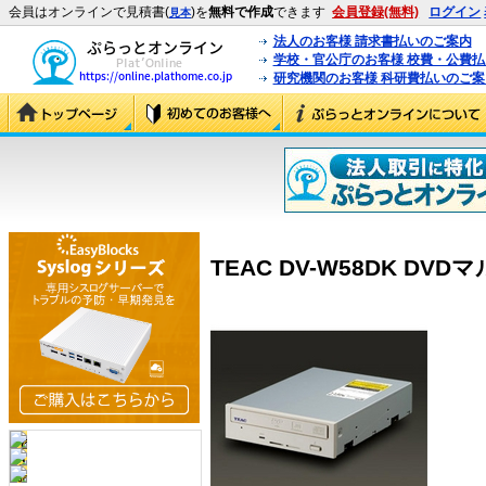
会員はオンラインで見積書(
)を
無料で作成
できます
会員登録(無料)
ログイン
見本
法人のお客様 請求書払いのご案内
学校・官公庁のお客様 校費・公費
研究機関のお客様 科研費払いのご案
TEAC DV-W58DK DVD