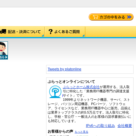
Tweets by platonline
ぷらっとオンラインについて
ぷらっとホーム株式会社
が運用する、法人取
引に特化した「業務用IT機器専門の調達支援
サイト」です。
1999年よりネットワーク機器、サーバ、スト
レージ、パソコン周辺機器、PCパーツ、ソフトウェ
ア、ライセンスなど、業務用IT機器中心に販売。品揃え
は業界トップクラスの約5.5万点です。法人取引に特化
し、学校・官公庁・一般法人のお客様の請求書後払いに
も対応しています。
IPv6への取り組み
会社概要
お客様からの声
もっと見る