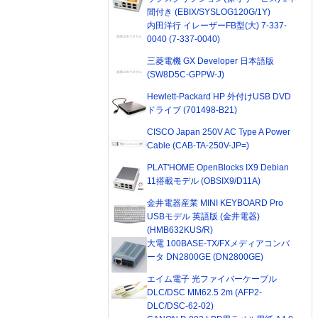
間付き (EBIX/SYSLOG120G/1Y)
内田洋行 イレーザーFB型(大) 7-337-
0040 (7-337-0040)
三菱電機 GX Developer 日本語版
(SW8D5C-GPPW-J)
Hewlett-Packard HP 外付けUSB DVD
ドライブ (701498-B21)
CISCO Japan 250V AC Type A Power
Cable (CAB-TA-250V-JP=)
PLAT'HOME OpenBlocks IX9 Debian
11搭載モデル (OBSIX9/D11A)
金井電器産業 MINI KEYBOARD Pro
USBモデル 英語版 (金井電器)
(HMB632KUS/R)
大電 100BASE-TX/FXメディアコンバ
ータ DN2800GE (DN2800GE)
エイム電子 光ファイバーケーブル
DLC/DSC MM62.5 2m (AFP2-
DLC/DSC-62-02)