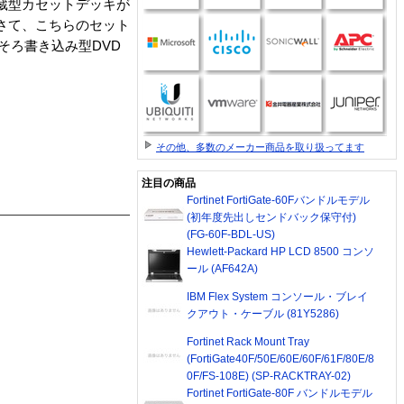
蔵型カセットデッキが
さて、こちらのセット
そろ書き込み型DVD
その他、多数のメーカー商品を取り扱ってます
注目の商品
Fortinet FortiGate-60Fバンドルモデル
(初年度先出しセンドバック保守付)
(FG-60F-BDL-US)
Hewlett-Packard HP LCD 8500 コンソ
ール (AF642A)
IBM Flex System コンソール・ブレイ
クアウト・ケーブル (81Y5286)
Fortinet Rack Mount Tray
(FortiGate40F/50E/60E/60F/61F/80E/8
0F/FS-108E) (SP-RACKTRAY-02)
Fortinet FortiGate-80F バンドルモデル