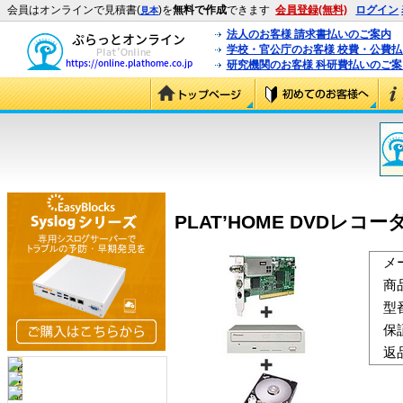
会員はオンラインで見積書(
)を
無料で作成
できます
会員登録(無料)
ログイン
見本
法人のお客様 請求書払いのご案内
学校・官公庁のお客様 校費・公費
研究機関のお客様 科研費払いのご案
PLAT’HOME DVDレコーダ
メ
商
型
保
返