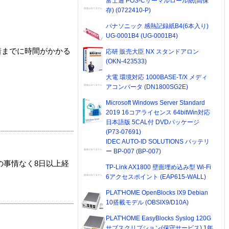
富士通 POS-Cサーマルロール紙(高保
存) (0722410-P)
パナソニック 感熱記録紙B4(6本入り)
UG-0001B4 (UG-0001B4)
着までに時間がかかる
応研 販売大臣 NX スタンドアロン
(OKN-423533)
大電 環境対応 1000BASE-T/X メディ
アコンバータ (DN1800SG2E)
Microsoft Windows Server Standard
2019 16コアライセンス 64bitWin対応
日本語版 5CAL付 DVDパッケージ
(P73-07691)
IDEC AUTO-ID SOLUTIONS バッテリ
ー BP-007 (BP-007)
の事情なく8日以上経
TP-Link AX1800 壁面埋め込み型 Wi-Fi
6アクセスポイント (EAP615-WALL)
PLAT'HOME OpenBlocks IX9 Debian
10搭載モデル (OBSIX9/D10A)
PLAT'HOME EasyBlocks Syslog 120G
サブスクリプション(保守サービス) 1年