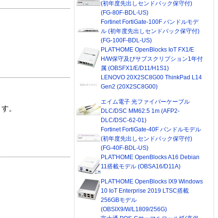
(初年度先出しセンドバック保守付)
(FG-80F-BDL-US)
Fortinet FortiGate-100F バンドルモデ
ル (初年度先出しセンドバック保守付)
(FG-100F-BDL-US)
PLAT'HOME OpenBlocks IoT FX1/E
H/W保守及びサブスクリプション1年付
属 (OBSFX1/E/D11/H1S1)
LENOVO 20X2SC8G00 ThinkPad L14
Gen2 (20X2SC8G00)
エイム電子 光ファイバーケーブル
ます。
DLC/DSC MM62.5 1m (AFP2-
DLC/DSC-62-01)
Fortinet FortiGate-40F バンドルモデル
(初年度先出しセンドバック保守付)
(FG-40F-BDL-US)
PLAT'HOME OpenBlocks A16 Debian
11搭載モデル (OBSA16/D11A)
PLAT'HOME OpenBlocks IX9 Windows
10 IoT Enterprise 2019 LTSC搭載
256GBモデル
(OBSIX9/W/L1809/256G)