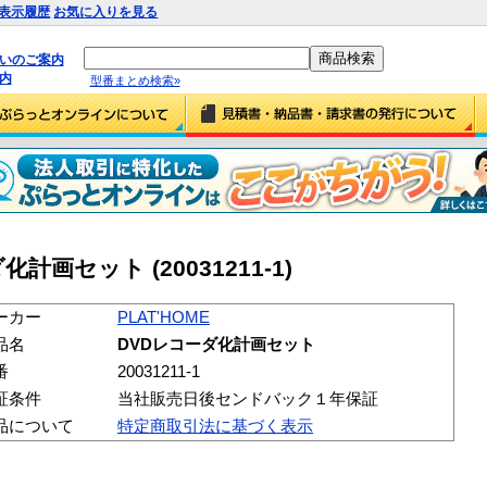
表示履歴
お気に入りを見る
払いのご案内
内
型番まとめ検索»
化計画セット (20031211-1)
ーカー
PLAT'HOME
品名
DVDレコーダ化計画セット
番
20031211-1
証条件
当社販売日後センドバック１年保証
品について
特定商取引法に基づく表示