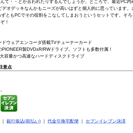
んて・・とか言われたりするんでしょうか。ところで、最近PC内
ビデオデッキなんかもニーズが高いはずと個人的に思っています。
わずともPCでその役割をこなしてしまおうというセットです。そろ
うぞ！
/2ハードウェアエンコーダ搭載TVチューナーカード
1のPIONEER製DVD±R/RWドライブ。ソフトも多数付属！
0GBの大容量かつ高速なハードディスクドライブ
注意点
す。
｜
銀行振込(前払い)
｜
代金引換宅配便
｜
セブンイレブン決済