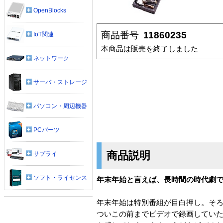
OpenBlocks
商品番号
11860235
IoT関連
本商品は販売を終了しました
ネットワーク
サーバ・ストレージ
パソコン・周辺機器
PCパーツ
商品説明
サプライ
ソフト・ライセンス
年末年始と言えば、長時間の時代劇
年末年始は特別番組が目白押し。そ
ついこの前までビデオで録画していた