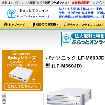
会員はオンラインで見積書(
)を
無料で作成
できます
会員登録(無料)
ログイン
見本
法人のお客様 請求書払いのご案内
学校・官公庁のお客様 校費・公費
研究機関のお客様 科研費払いのご案
パナソニック LF-M660JD
型 (LF-M660JD)