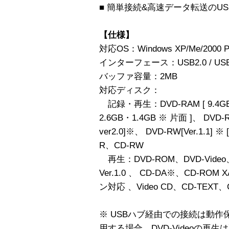
■ 簡単接続&高速データ転送のUS
【仕様】
対応OS：Windows XP/Me/2000 Pro
インターフェース：USB2.0 / USB
バッファ容量：2MB
対応ディスク：
記録・再生：DVD-RAM [ 9.4GB・
2.6GB・1.4GB ※ 片面 ]、 DVD-R[
ver2.0]※、 DVD-RW[Ver.1.1] ※
R、CD-RW
再生：DVD-ROM、DVD-Video、DV
Ver.1.0 、 CD-DA※、CD-RO
ン対応 、Video CD、CD-TEXT、
※ USBハブ経由での接続は動作保
用する場合、DVD-Videoの