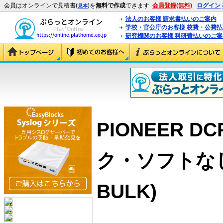
会員はオンラインで見積書(
)を
無料で作成
できます
会員登録(無料)
ログイン
見本
法人のお客様 請求書払いのご案内
学校・官公庁のお客様 校費・公費
研究機関のお客様 科研費払いのご案
PIONEER D
ク・ソフトなし）
BULK)