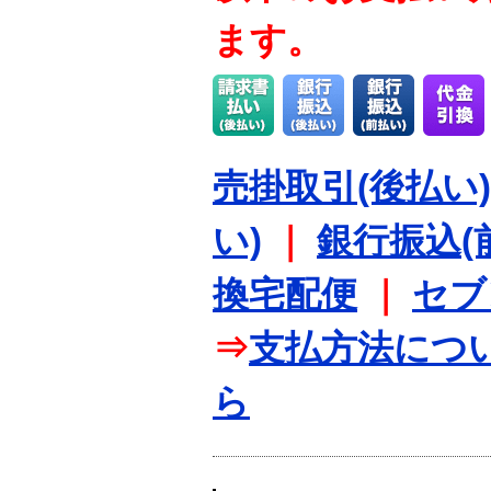
ます。
売掛取引(後払い)
い)
｜
銀行振込(
換宅配便
｜
セブ
⇒
支払方法につ
ら