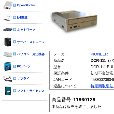
OpenBlocks
IoT関連
ネットワーク
サーバ・ストレージ
メーカー
PIONEER
パソコン・周辺機器
商品名
DCR-111
PCパーツ
型番
DCR-111 BU
保証条件
初期不良対応
サプライ
JANコード
45390020904
返品について
特定商取引法
ソフト・ライセンス
商品番号
11860128
本商品は販売を終了しました