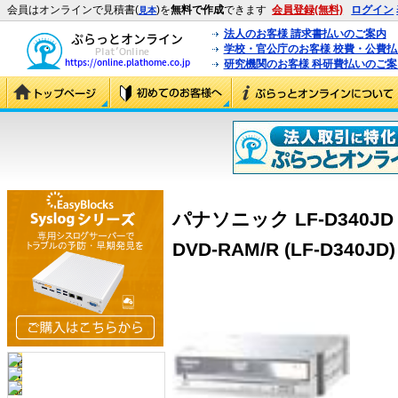
会員はオンラインで見積書(
)を
無料で作成
できます
会員登録(無料)
ログイン
見本
法人のお客様 請求書払いのご案内
学校・官公庁のお客様 校費・公費
研究機関のお客様 科研費払いのご案
パナソニック LF-D340JD
DVD-RAM/R (LF-D340JD)