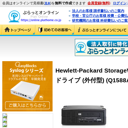
会員はオンラインで見積書(
)を
無料で作成
できます
会員登録(無料)
ログイン
見本
法人のお客様 請求書払いのご案内
学校・官公庁のお客様 校費・公費
研究機関のお客様 科研費払いのご案
Hewlett-Packard Stora
ドライブ (外付型) (Q1588A