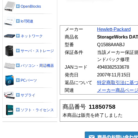
OpenBlocks
IoT関連
メーカー
Hewlett-Packard
ネットワーク
商品名
StorageWorks 
型番
Q1588A#ABJ
サーバ・ストレージ
保証条件
当該メーカー保証規
ンドバック修理
パソコン・周辺機器
JANコード
4948382533678
発売日
2007年11月15日
PCパーツ
返品について
特定商取引法に基
関連
メーカー商品ペー
サプライ
商品番号
11850758
ソフト・ライセンス
本商品は販売を終了しました