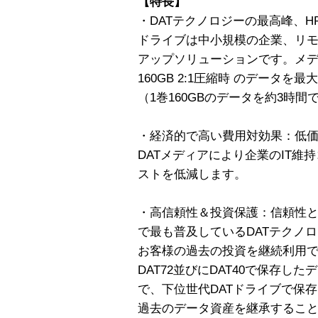
【特長】
・DATテクノロジーの最高峰、HP Sto
ドライブは中小規模の企業、リ
アップソリューションです。メデ
160GB 2:1圧縮時 のデータを
（1巻160GBのデータを約3時
・経済的で高い費用対効果：低
DATメディアにより企業のIT維
ストを低減します。
・高信頼性＆投資保護：信頼性
で最も普及しているDATテクノ
お客様の過去の投資を継続利用でき
DAT72並びにDAT40で保存
で、下位世代DATドライブで保
過去のデータ資産を継承すること