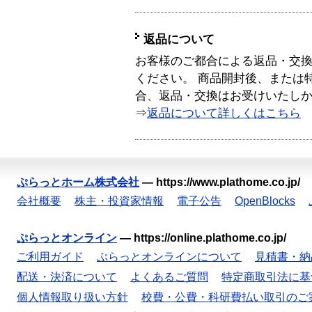
返品について
お客様のご都合による返品・交
ください。 商品開封後、または
合、返品・交換はお受けいたし
⇒
返品について詳しくはこちら
ぷらっとホーム株式会社
—
https://www.plathome.co.jp/
会社概要
株主・投資家情報
電子公告
OpenBlocks
ぷらっとオンライン
—
https://online.plathome.co.jp/
ご利用ガイド
ぷらっとオンラインについて
見積書・納
配送・決済について
よくあるご質問
特定商取引法に基
個人情報取り扱い方針
校費・公費・科研費払い取引のご