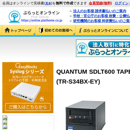
会員はオンラインで見積書(
)を
無料で作成
できます
会員登録(無料)
ログイン
見本
法人のお客様 請求書払いのご案内
学校・官公庁のお客様 校費・公費
研究機関のお客様 科研費払いのご案
QUANTUM SDLT600 TAPE 
(TR-S34BX-EY)