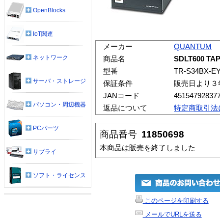
OpenBlocks
IoT関連
メーカー
QUANTUM
ネットワーク
商品名
SDLT600 TAP
型番
TR-S34BX-E
サーバ・ストレージ
保証条件
販売日より３
JANコード
45154792837
パソコン・周辺機器
返品について
特定商取引法
PCパーツ
商品番号
11850698
本商品は販売を終了しました
サプライ
ソフト・ライセンス
このページを印刷する
メールでURLを送る