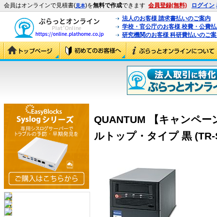
会員はオンラインで見積書(
)を
無料で作成
できます
会員登録(無料)
ログイン
見本
法人のお客様 請求書払いのご案内
学校・官公庁のお客様 校費・公費
研究機関のお客様 科研費払いのご案
QUANTUM 【キャンペーン
ルトップ・タイプ 黒 (TR-S3