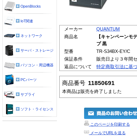
OpenBlocks
IoT関連
メーカー
QUANTUM
ネットワーク
商品名
【キャンペーンモデル
プ 黒
サーバ・ストレージ
型番
TR-S34BX-EY/C
保証条件
販売日より３年間
パソコン・周辺機器
返品について
特定商取引法に基
PCパーツ
商品番号
11850691
本商品は販売を終了しました
サプライ
ソフト・ライセンス
このページを印刷する
メールでURLを送る