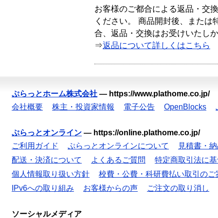
お客様のご都合による返品・交
ください。 商品開封後、または
合、返品・交換はお受けいたし
⇒
返品について詳しくはこちら
ぷらっとホーム株式会社
—
https://www.plathome.co.jp/
会社概要
株主・投資家情報
電子公告
OpenBlocks
ぷらっとオンライン
—
https://online.plathome.co.jp/
ご利用ガイド
ぷらっとオンラインについて
見積書・納
配送・決済について
よくあるご質問
特定商取引法に基
個人情報取り扱い方針
校費・公費・科研費払い取引のご
IPv6への取り組み
お客様からの声
ご注文の取り消し
ソーシャルメディア