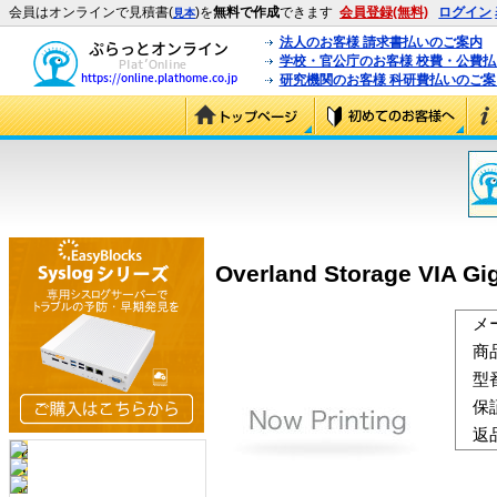
会員はオンラインで見積書(
)を
無料で作成
できます
会員登録(無料)
ログイン
見本
法人のお客様 請求書払いのご案内
学校・官公庁のお客様 校費・公費
研究機関のお客様 科研費払いのご案
Overland Storage VIA G
メ
商
型
保
返