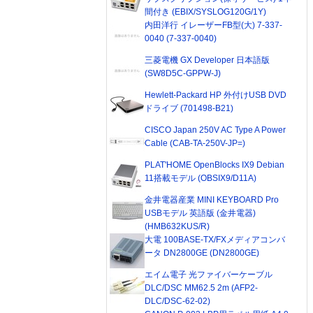
間付き (EBIX/SYSLOG120G/1Y)
内田洋行 イレーザーFB型(大) 7-337-
0040 (7-337-0040)
三菱電機 GX Developer 日本語版
(SW8D5C-GPPW-J)
Hewlett-Packard HP 外付けUSB DVD
ドライブ (701498-B21)
CISCO Japan 250V AC Type A Power
Cable (CAB-TA-250V-JP=)
PLAT'HOME OpenBlocks IX9 Debian
11搭載モデル (OBSIX9/D11A)
金井電器産業 MINI KEYBOARD Pro
USBモデル 英語版 (金井電器)
(HMB632KUS/R)
大電 100BASE-TX/FXメディアコンバ
ータ DN2800GE (DN2800GE)
エイム電子 光ファイバーケーブル
DLC/DSC MM62.5 2m (AFP2-
DLC/DSC-62-02)