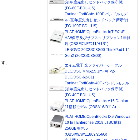
(初年度先出しセンドバック保守付)
(FG-80F-BDL-US)
Fortinet FortiGate-100F バンドルモデ
ル (初年度先出しセンドバック保守付)
(FG-100F-BDL-US)
PLAT'HOME OpenBlocks IoT FX1/E
H/W保守及びサブスクリプション1年付
属 (OBSFX1/E/D11/H1S1)
LENOVO 20X2SC8G00 ThinkPad L14
Gen2 (20X2SC8G00)
ます。
エイム電子 光ファイバーケーブル
DLC/DSC MM62.5 1m (AFP2-
DLC/DSC-62-01)
Fortinet FortiGate-40F バンドルモデル
(初年度先出しセンドバック保守付)
(FG-40F-BDL-US)
PLAT'HOME OpenBlocks A16 Debian
11搭載モデル (OBSA16/D11A)
PLAT'HOME OpenBlocks IX9 Windows
10 IoT Enterprise 2019 LTSC搭載
256GBモデル
(OBSIX9/W/L1809/256G)