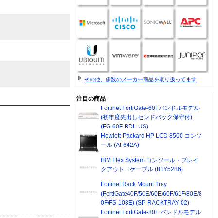
その他、多数のメーカー商品を取り扱ってます
注目の商品
Fortinet FortiGate-60Fバンドルモデル
(初年度先出しセンドバック保守付)
(FG-60F-BDL-US)
Hewlett-Packard HP LCD 8500 コンソ
ール (AF642A)
IBM Flex System コンソール・ブレイ
クアウト・ケーブル (81Y5286)
Fortinet Rack Mount Tray
(FortiGate40F/50E/60E/60F/61F/80E/8
0F/FS-108E) (SP-RACKTRAY-02)
Fortinet FortiGate-80F バンドルモデル