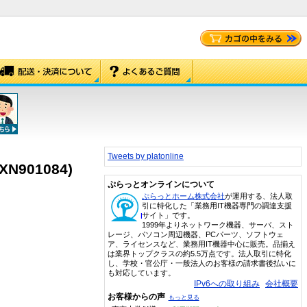
Tweets by platonline
LXN901084)
ぷらっとオンラインについて
ぷらっとホーム株式会社
が運用する、法人取
引に特化した「業務用IT機器専門の調達支援
サイト」です。
1999年よりネットワーク機器、サーバ、スト
レージ、パソコン周辺機器、PCパーツ、ソフトウェ
ア、ライセンスなど、業務用IT機器中心に販売。品揃え
は業界トップクラスの約5.5万点です。法人取引に特化
し、学校・官公庁・一般法人のお客様の請求書後払いに
も対応しています。
IPv6への取り組み
会社概要
お客様からの声
もっと見る