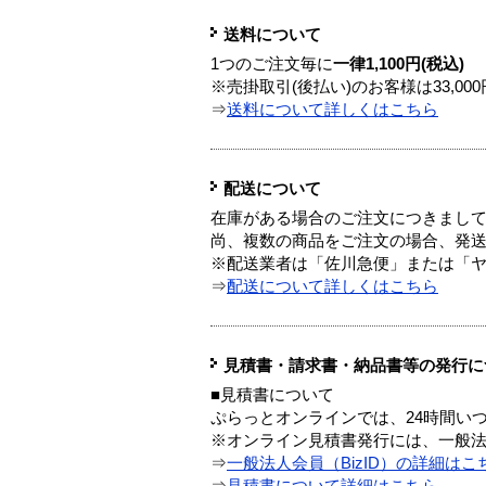
送料について
1つのご注文毎に
一律1,100円(税込)
※売掛取引(後払い)のお客様は33,0
⇒
送料について詳しくはこちら
配送について
在庫がある場合のご注文につきまし
尚、複数の商品をご注文の場合、発
※配送業者は「佐川急便」または「
⇒
配送について詳しくはこちら
見積書・請求書・納品書等の発行に
■見積書について
ぷらっとオンラインでは、24時間い
※オンライン見積書発行には、一般法人
⇒
一般法人会員（BizID）の詳細はこ