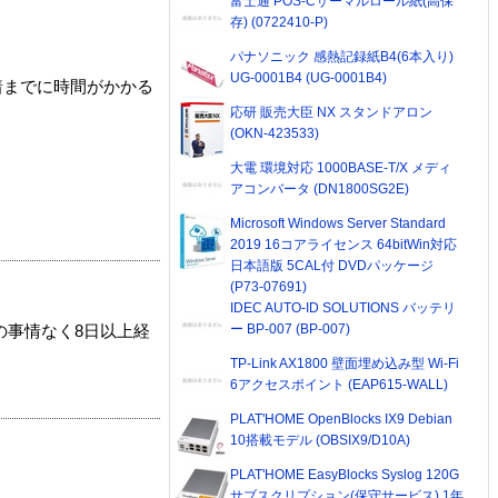
富士通 POS-Cサーマルロール紙(高保
存) (0722410-P)
パナソニック 感熱記録紙B4(6本入り)
UG-0001B4 (UG-0001B4)
着までに時間がかかる
応研 販売大臣 NX スタンドアロン
(OKN-423533)
大電 環境対応 1000BASE-T/X メディ
アコンバータ (DN1800SG2E)
Microsoft Windows Server Standard
2019 16コアライセンス 64bitWin対応
日本語版 5CAL付 DVDパッケージ
(P73-07691)
IDEC AUTO-ID SOLUTIONS バッテリ
ー BP-007 (BP-007)
の事情なく8日以上経
TP-Link AX1800 壁面埋め込み型 Wi-Fi
6アクセスポイント (EAP615-WALL)
PLAT'HOME OpenBlocks IX9 Debian
10搭載モデル (OBSIX9/D10A)
PLAT'HOME EasyBlocks Syslog 120G
サブスクリプション(保守サービス) 1年