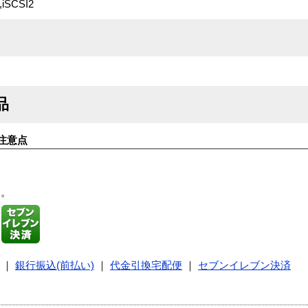
,iSCSI2
品
注意点
す。
｜
銀行振込(前払い)
｜
代金引換宅配便
｜
セブンイレブン決済