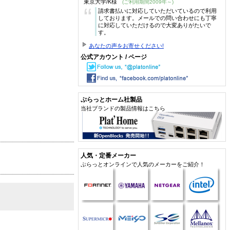
東京大学/K様
(ご利用期間2009年～)
“
請求書払いに対応していただいているので利用
しております。メールでの問い合わせにも丁寧
に対応していただけるので大変ありがたいで
す。
あなたの声をお寄せください!
公式アカウント / ページ
ぷらっとホーム社製品
当社ブランドの製品情報はこちら
人気・定番メーカー
ぷらっとオンラインで人気のメーカーをご紹介！