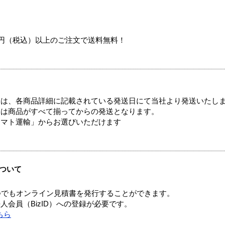
00円（税込）以上のご注文で送料無料！
ては、各商品詳細に記載されている発送日にて当社より発送いたし
送は商品がすべて揃ってからの発送となります。
ヤマト運輸」からお選びいただけます
ついて
つでもオンライン見積書を発行することができます。
会員（BizID）への登録が必要です。
ちら