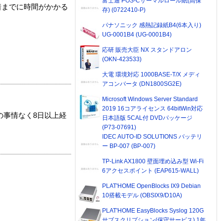
富士通 POS-Cサーマルロール紙(高保
着までに時間がかかる
存) (0722410-P)
パナソニック 感熱記録紙B4(6本入り)
UG-0001B4 (UG-0001B4)
応研 販売大臣 NX スタンドアロン
(OKN-423533)
大電 環境対応 1000BASE-T/X メディ
アコンバータ (DN1800SG2E)
Microsoft Windows Server Standard
2019 16コアライセンス 64bitWin対応
の事情なく8日以上経
日本語版 5CAL付 DVDパッケージ
(P73-07691)
IDEC AUTO-ID SOLUTIONS バッテリ
ー BP-007 (BP-007)
TP-Link AX1800 壁面埋め込み型 Wi-Fi
6アクセスポイント (EAP615-WALL)
PLAT'HOME OpenBlocks IX9 Debian
10搭載モデル (OBSIX9/D10A)
PLAT'HOME EasyBlocks Syslog 120G
サブスクリプション(保守サービス) 1年