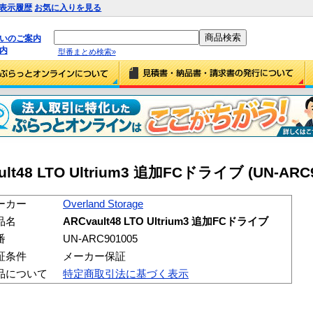
表示履歴
お気に入りを見る
払いのご案内
内
型番まとめ検索»
vault48 LTO Ultrium3 追加FCドライブ (UN-ARC
ーカー
Overland Storage
品名
ARCvault48 LTO Ultrium3 追加FCドライブ
番
UN-ARC901005
証条件
メーカー保証
品について
特定商取引法に基づく表示