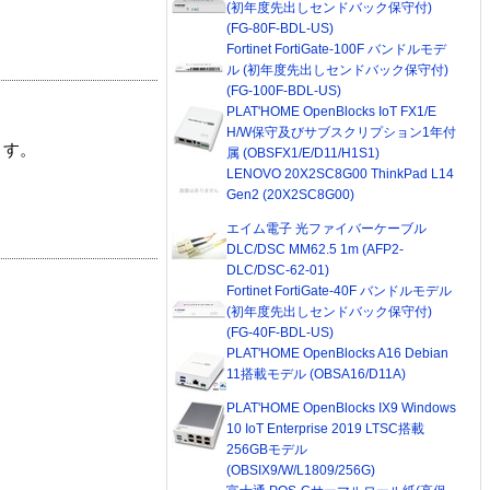
(初年度先出しセンドバック保守付)
(FG-80F-BDL-US)
Fortinet FortiGate-100F バンドルモデ
ル (初年度先出しセンドバック保守付)
(FG-100F-BDL-US)
PLAT'HOME OpenBlocks IoT FX1/E
H/W保守及びサブスクリプション1年付
ます。
属 (OBSFX1/E/D11/H1S1)
LENOVO 20X2SC8G00 ThinkPad L14
Gen2 (20X2SC8G00)
エイム電子 光ファイバーケーブル
DLC/DSC MM62.5 1m (AFP2-
DLC/DSC-62-01)
Fortinet FortiGate-40F バンドルモデル
(初年度先出しセンドバック保守付)
(FG-40F-BDL-US)
PLAT'HOME OpenBlocks A16 Debian
11搭載モデル (OBSA16/D11A)
PLAT'HOME OpenBlocks IX9 Windows
10 IoT Enterprise 2019 LTSC搭載
256GBモデル
(OBSIX9/W/L1809/256G)