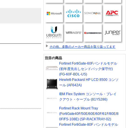
その他、多数のメーカー商品を取り扱ってます
注目の商品
Fortinet FortiGate-60Fバンドルモデル
(初年度先出しセンドバック保守付)
(FG-60F-BDL-US)
Hewlett-Packard HP LCD 8500 コンソ
ール (AF642A)
IBM Flex System コンソール・ブレイ
クアウト・ケーブル (81Y5286)
Fortinet Rack Mount Tray
(FortiGate40F/50E/60E/60F/61F/80E/8
0F/FS-108E) (SP-RACKTRAY-02)
Fortinet FortiGate-80F バンドルモデル