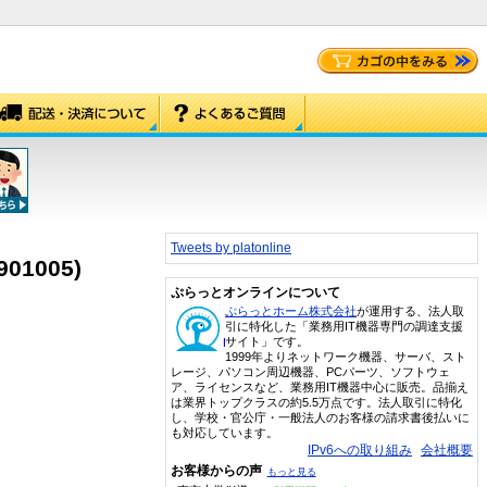
Tweets by platonline
901005)
ぷらっとオンラインについて
ぷらっとホーム株式会社
が運用する、法人取
引に特化した「業務用IT機器専門の調達支援
サイト」です。
1999年よりネットワーク機器、サーバ、スト
レージ、パソコン周辺機器、PCパーツ、ソフトウェ
ア、ライセンスなど、業務用IT機器中心に販売。品揃え
は業界トップクラスの約5.5万点です。法人取引に特化
し、学校・官公庁・一般法人のお客様の請求書後払いに
も対応しています。
IPv6への取り組み
会社概要
お客様からの声
もっと見る