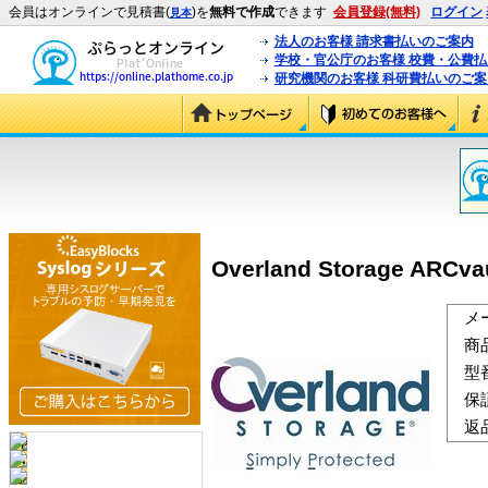
会員はオンラインで見積書(
)を
無料で作成
できます
会員登録(無料)
ログイン
見本
法人のお客様 請求書払いのご案内
学校・官公庁のお客様 校費・公費
研究機関のお客様 科研費払いのご案
Overland Storage ARC
メ
商
型
保
返