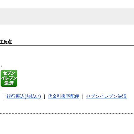
注意点
す。
｜
銀行振込(前払い)
｜
代金引換宅配便
｜
セブンイレブン決済