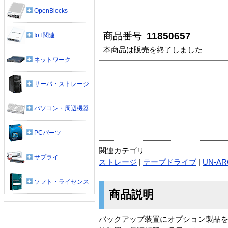
OpenBlocks
商品番号
11850657
IoT関連
本商品は販売を終了しました
ネットワーク
サーバ・ストレージ
パソコン・周辺機器
PCパーツ
関連カテゴリ
サプライ
ストレージ
|
テープドライブ
|
UN-AR
ソフト・ライセンス
商品説明
バックアップ装置にオプション製品