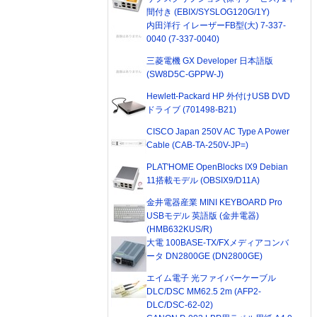
間付き (EBIX/SYSLOG120G/1Y)
内田洋行 イレーザーFB型(大) 7-337-
0040 (7-337-0040)
三菱電機 GX Developer 日本語版
(SW8D5C-GPPW-J)
Hewlett-Packard HP 外付けUSB DVD
ドライブ (701498-B21)
CISCO Japan 250V AC Type A Power
Cable (CAB-TA-250V-JP=)
PLAT'HOME OpenBlocks IX9 Debian
11搭載モデル (OBSIX9/D11A)
金井電器産業 MINI KEYBOARD Pro
USBモデル 英語版 (金井電器)
(HMB632KUS/R)
大電 100BASE-TX/FXメディアコンバ
ータ DN2800GE (DN2800GE)
エイム電子 光ファイバーケーブル
DLC/DSC MM62.5 2m (AFP2-
DLC/DSC-62-02)