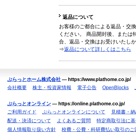
返品について
お客様のご都合による返品・交
ください。 商品開封後、または
合、返品・交換はお受けいたし
⇒
返品について詳しくはこちら
ぷらっとホーム株式会社
—
https://www.plathome.co.jp/
会社概要
株主・投資家情報
電子公告
OpenBlocks
ぷらっとオンライン
—
https://online.plathome.co.jp/
ご利用ガイド
ぷらっとオンラインについて
見積書・納
配送・決済について
よくあるご質問
特定商取引法に基
個人情報取り扱い方針
校費・公費・科研費払い取引のご