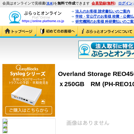
会員はオンラインで見積書(
)を
無料で作成
できます
会員登録(無料)
ログイン
見本
法人のお客様 請求書払いのご案内
学校・官公庁のお客様 校費・公費
研究機関のお客様 科研費払いのご案
Overland Storage REO
ｘ250GB RM (PH-REO10