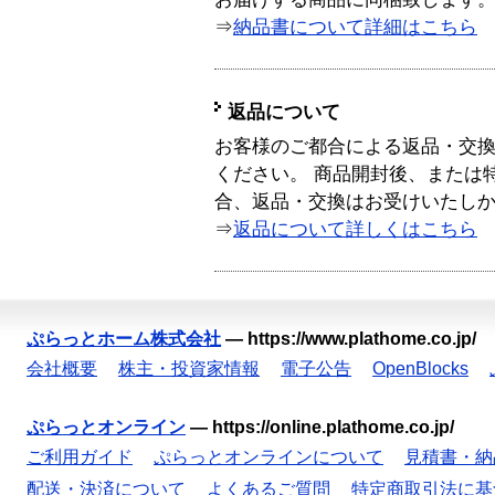
⇒
納品書について詳細はこちら
返品について
お客様のご都合による返品・交
ください。 商品開封後、または
合、返品・交換はお受けいたし
⇒
返品について詳しくはこちら
ぷらっとホーム株式会社
—
https://www.plathome.co.jp/
会社概要
株主・投資家情報
電子公告
OpenBlocks
ぷらっとオンライン
—
https://online.plathome.co.jp/
ご利用ガイド
ぷらっとオンラインについて
見積書・納
配送・決済について
よくあるご質問
特定商取引法に基