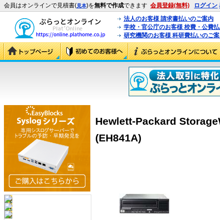
会員はオンラインで見積書(
)を
無料で作成
できます
会員登録(無料)
ログイン
見本
法人のお客様 請求書払いのご案内
学校・官公庁のお客様 校費・公費
研究機関のお客様 科研費払いのご案
Hewlett-Packard Storag
(EH841A)