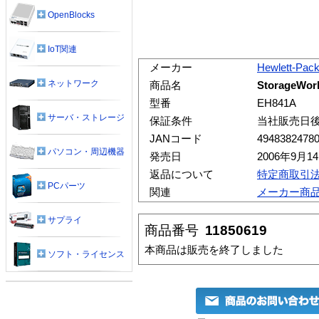
OpenBlocks
IoT関連
メーカー
Hewlett-Pac
ネットワーク
商品名
StorageWor
型番
EH841A
サーバ・ストレージ
保証条件
当社販売日
JANコード
4948382478
パソコン・周辺機器
発売日
2006年9月1
返品について
特定商取引
PCパーツ
関連
メーカー商
サプライ
商品番号
11850619
本商品は販売を終了しました
ソフト・ライセンス