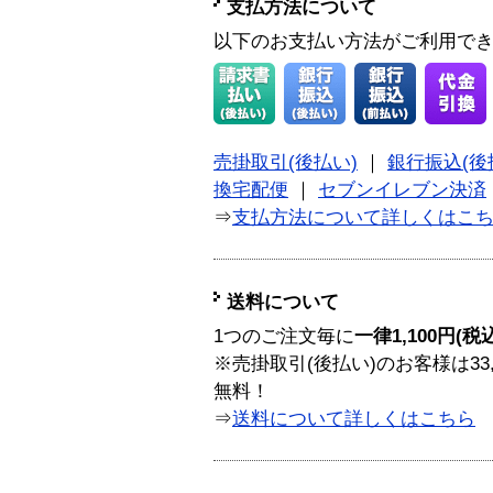
支払方法について
以下のお支払い方法がご利用で
売掛取引(後払い)
｜
銀行振込(後
換宅配便
｜
セブンイレブン決済
⇒
支払方法について詳しくはこ
送料について
1つのご注文毎に
一律1,100円(税
※売掛取引(後払い)のお客様は33
無料！
⇒
送料について詳しくはこちら