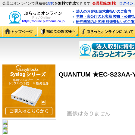
会員はオンラインで見積書(
)を
無料で作成
できます
会員登録(無料)
ログイン
見本
法人のお客様 請求書払いのご案内
学校・官公庁のお客様 校費・公費
研究機関のお客様 科研費払いのご案
QUANTUM ★EC-S23AA-YF