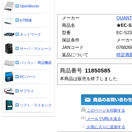
OpenBlocks
メーカー
QUAN
IoT関連
商品名
★EC-S
型番
EC-S23
ネットワーク
保証条件
メーカ
JANコード
076826
サーバ・ストレージ
返品について
特定商
パソコン・周辺機器
商品番号
11850585
PCパーツ
本商品は販売を終了しました
サプライ
ソフト・ライセンス
このページを印刷する
メールでURLを送る
お気に入りに追加する