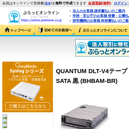
会員はオンラインで見積書(
)を
無料で作成
できます
会員登録(無料)
ログイン
見本
法人のお客様 請求書払いのご案内
学校・官公庁のお客様 校費・公費
研究機関のお客様 科研費払いのご案
QUANTUM DLT-V4
SATA 黒 (BHBAM-BR)