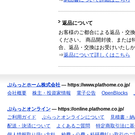
返品について
お客様のご都合による返品・交
ください。 商品開封後、または
合、返品・交換はお受けいたし
⇒
返品について詳しくはこちら
ぷらっとホーム株式会社
—
https://www.plathome.co.jp/
会社概要
株主・投資家情報
電子公告
OpenBlocks
ぷらっとオンライン
—
https://online.plathome.co.jp/
ご利用ガイド
ぷらっとオンラインについて
見積書・納
配送・決済について
よくあるご質問
特定商取引法に基
個人情報取り扱い方針
校費・公費・科研費払い取引のご