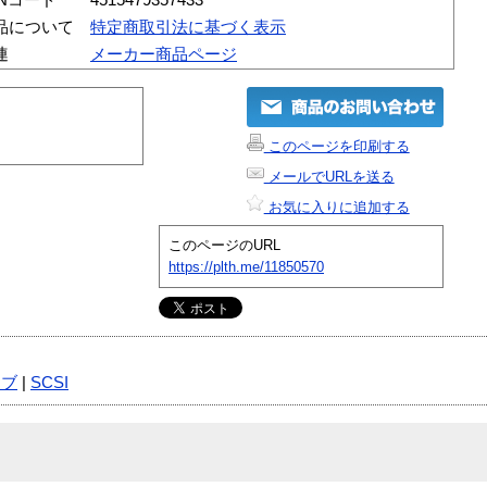
品について
特定商取引法に基づく表示
連
メーカー商品ページ
このページを印刷する
メールでURLを送る
お気に入りに追加する
このページのURL
https://plth.me/11850570
イブ
|
SCSI