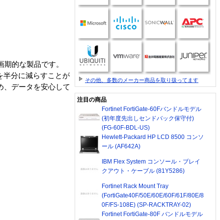
る画期的な製品です。
を半分に減らすことが
その他、多数のメーカー商品を取り扱ってます
ため、データを安心して
注目の商品
Fortinet FortiGate-60Fバンドルモデル
(初年度先出しセンドバック保守付)
(FG-60F-BDL-US)
Hewlett-Packard HP LCD 8500 コンソ
ール (AF642A)
IBM Flex System コンソール・ブレイ
クアウト・ケーブル (81Y5286)
Fortinet Rack Mount Tray
(FortiGate40F/50E/60E/60F/61F/80E/8
0F/FS-108E) (SP-RACKTRAY-02)
Fortinet FortiGate-80F バンドルモデル