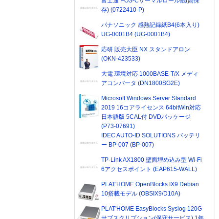
富士通 POS-Cサーマルロール紙(高保
存) (0722410-P)
パナソニック 感熱記録紙B4(6本入り)
UG-0001B4 (UG-0001B4)
応研 販売大臣 NX スタンドアロン
(OKN-423533)
大電 環境対応 1000BASE-T/X メディ
アコンバータ (DN1800SG2E)
Microsoft Windows Server Standard
2019 16コアライセンス 64bitWin対応
日本語版 5CAL付 DVDパッケージ
(P73-07691)
IDEC AUTO-ID SOLUTIONS バッテリ
ー BP-007 (BP-007)
TP-Link AX1800 壁面埋め込み型 Wi-Fi
6アクセスポイント (EAP615-WALL)
PLAT'HOME OpenBlocks IX9 Debian
10搭載モデル (OBSIX9/D10A)
PLAT'HOME EasyBlocks Syslog 120G
サブスクリプション(保守サービス) 1年