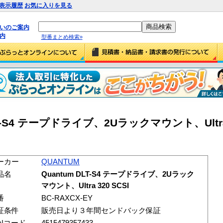
表示履歴
お気に入りを見る
払いのご案内
内
型番まとめ検索»
LT-S4 テープドライブ、2Uラックマウント、Ultra 
ーカー
QUANTUM
品名
Quantum DLT-S4 テープドライブ、2Uラック
マウント、Ultra 320 SCSI
番
BC-RAXCX-EY
証条件
販売日より３年間センドバック保証
ANコード
4515479357433