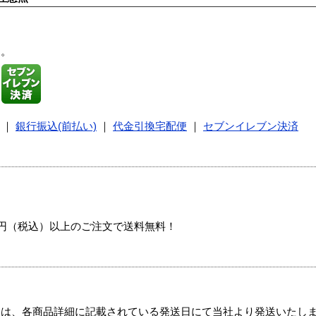
す。
｜
銀行振込(前払い)
｜
代金引換宅配便
｜
セブンイレブン決済
00円（税込）以上のご注文で送料無料！
ては、各商品詳細に記載されている発送日にて当社より発送いたし