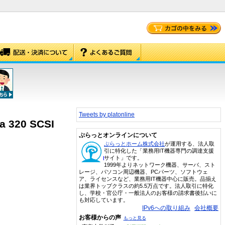
Tweets by platonline
320 SCSI
ぷらっとオンラインについて
ぷらっとホーム株式会社
が運用する、法人取
引に特化した「業務用IT機器専門の調達支援
サイト」です。
1999年よりネットワーク機器、サーバ、スト
レージ、パソコン周辺機器、PCパーツ、ソフトウェ
ア、ライセンスなど、業務用IT機器中心に販売。品揃え
は業界トップクラスの約5.5万点です。法人取引に特化
し、学校・官公庁・一般法人のお客様の請求書後払いに
も対応しています。
IPv6への取り組み
会社概要
お客様からの声
もっと見る