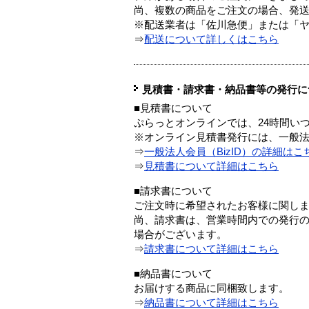
尚、複数の商品をご注文の場合、発
※配送業者は「佐川急便」または「
⇒
配送について詳しくはこちら
見積書・請求書・納品書等の発行に
■見積書について
ぷらっとオンラインでは、24時間い
※オンライン見積書発行には、一般法人
⇒
一般法人会員（BizID）の詳細はこ
⇒
見積書について詳細はこちら
■請求書について
ご注文時に希望されたお客様に関し
尚、請求書は、営業時間内での発行
場合がございます。
⇒
請求書について詳細はこちら
■納品書について
お届けする商品に同梱致します。
⇒
納品書について詳細はこちら