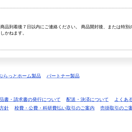
商品到着後７日以内にご連絡ください。 商品開封後、または特別
たしかねます。
ぷらっとホーム製品
パートナー製品
品書・請求書の発行について
配送・決済について
よくあ
方針
校費・公費・科研費払い取引のご案内
売掛取引のご