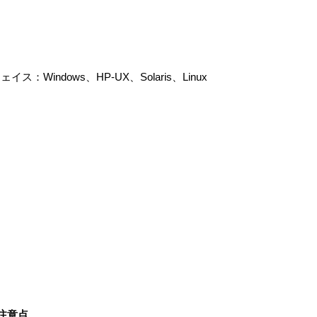
indows、HP-UX、Solaris、Linux
注意点