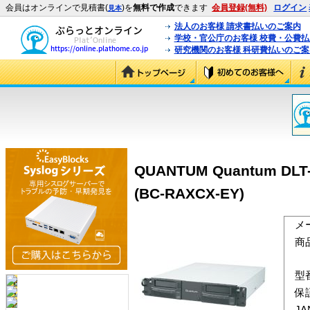
会員はオンラインで見積書(
)を
無料で作成
できます
会員登録(無料)
ログイン
見本
法人のお客様 請求書払いのご案内
学校・官公庁のお客様 校費・公費
研究機関のお客様 科研費払いのご案
QUANTUM Quantum D
(BC-RAXCX-EY)
メ
商
型
保
J