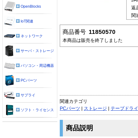
OpenBlocks
返
関
IoT関連
商品番号
11850570
ネットワーク
本商品は販売を終了しました
サーバ・ストレージ
パソコン・周辺機器
PCパーツ
サプライ
関連カテゴリ
PCパーツ
|
ストレージ
|
テープドラ
ソフト・ライセンス
商品説明