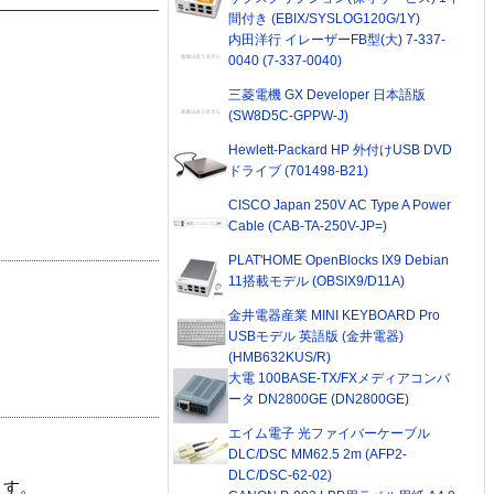
間付き (EBIX/SYSLOG120G/1Y)
内田洋行 イレーザーFB型(大) 7-337-
0040 (7-337-0040)
三菱電機 GX Developer 日本語版
(SW8D5C-GPPW-J)
Hewlett-Packard HP 外付けUSB DVD
ドライブ (701498-B21)
CISCO Japan 250V AC Type A Power
Cable (CAB-TA-250V-JP=)
PLAT'HOME OpenBlocks IX9 Debian
11搭載モデル (OBSIX9/D11A)
金井電器産業 MINI KEYBOARD Pro
USBモデル 英語版 (金井電器)
(HMB632KUS/R)
大電 100BASE-TX/FXメディアコンバ
ータ DN2800GE (DN2800GE)
エイム電子 光ファイバーケーブル
DLC/DSC MM62.5 2m (AFP2-
DLC/DSC-62-02)
ます。