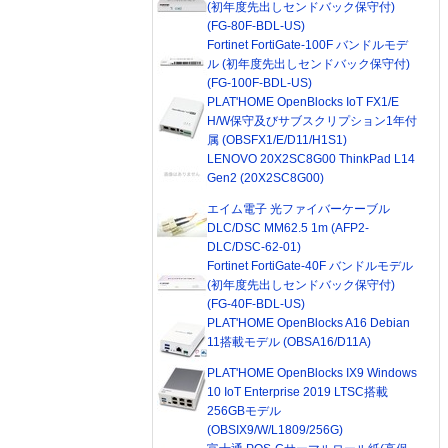
(初年度先出しセンドバック保守付)
(FG-80F-BDL-US)
Fortinet FortiGate-100F バンドルモデ
ル (初年度先出しセンドバック保守付)
(FG-100F-BDL-US)
PLAT'HOME OpenBlocks IoT FX1/E
H/W保守及びサブスクリプション1年付
属 (OBSFX1/E/D11/H1S1)
LENOVO 20X2SC8G00 ThinkPad L14
Gen2 (20X2SC8G00)
エイム電子 光ファイバーケーブル
DLC/DSC MM62.5 1m (AFP2-
DLC/DSC-62-01)
Fortinet FortiGate-40F バンドルモデル
(初年度先出しセンドバック保守付)
(FG-40F-BDL-US)
PLAT'HOME OpenBlocks A16 Debian
11搭載モデル (OBSA16/D11A)
PLAT'HOME OpenBlocks IX9 Windows
10 IoT Enterprise 2019 LTSC搭載
256GBモデル
(OBSIX9/W/L1809/256G)