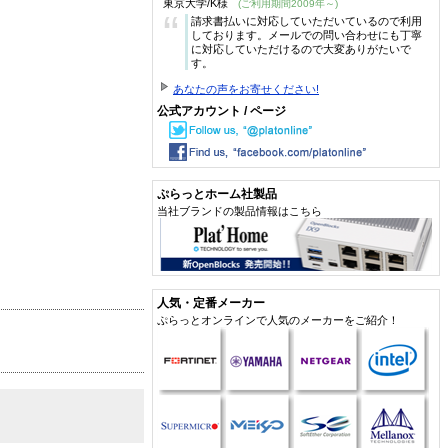
東京大学/K様
(ご利用期間2009年～)
“
請求書払いに対応していただいているので利用
しております。メールでの問い合わせにも丁寧
に対応していただけるので大変ありがたいで
す。
あなたの声をお寄せください!
公式アカウント / ページ
ぷらっとホーム社製品
当社ブランドの製品情報はこちら
人気・定番メーカー
ぷらっとオンラインで人気のメーカーをご紹介！