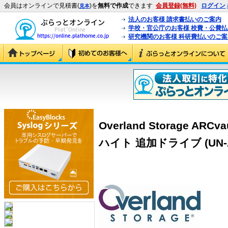
会員はオンラインで見積書(
)を
無料で作成
できます
会員登録(無料)
ログイン
見本
法人のお客様 請求書払いのご案内
学校・官公庁のお客様 校費・公費
研究機関のお客様 科研費払いのご案
Overland Storage ARCv
ハイト 追加ドライブ (UN-A