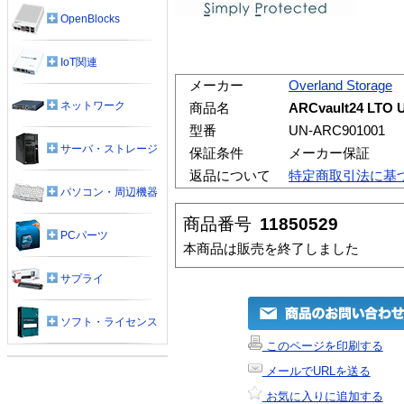
OpenBlocks
IoT関連
メーカー
Overland Storage
ネットワーク
商品名
ARCvault24 L
型番
UN-ARC901001
サーバ・ストレージ
保証条件
メーカー保証
返品について
特定商取引法に基
パソコン・周辺機器
商品番号
11850529
PCパーツ
本商品は販売を終了しました
サプライ
ソフト・ライセンス
このページを印刷する
メールでURLを送る
お気に入りに追加する