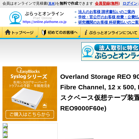
会員はオンラインで見積書(
)を
無料で作成
できます
会員登録(無料)
ログイン
見本
法人のお客様 請求書払いのご案内
学校・官公庁のお客様 校費・公費
研究機関のお客様 科研費払いのご案
Overland Storage REO
Fibre Channel, 12 x 50
スクベース仮想テープ装置 FC
REO9000F60e)