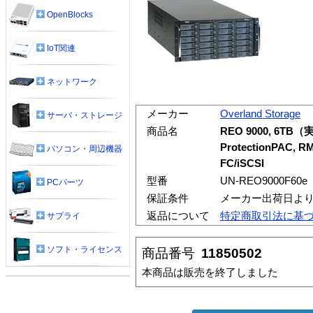
OpenBlocks
IoT関連
ネットワーク
メーカー
Overland Storage
サーバ・ストレージ
商品名
REO 9000, 6TB（実容
ProtectionP
パソコン・周辺機器
FC/iSCSI
型番
UN-REO9000F60e
PCパーツ
保証条件
メーカー出荷日より
返品について
特定商取引法に基
サプライ
ソフト・ライセンス
商品番号
11850502
本商品は販売を終了しました