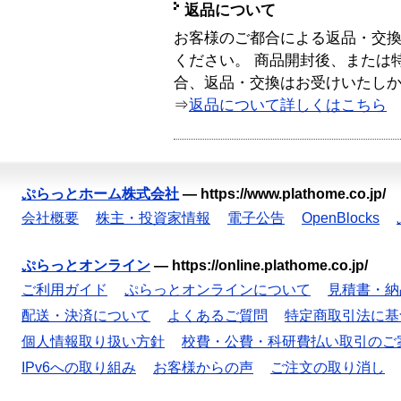
返品について
お客様のご都合による返品・交
ください。 商品開封後、または
合、返品・交換はお受けいたし
⇒
返品について詳しくはこちら
ぷらっとホーム株式会社
—
https://www.plathome.co.jp/
会社概要
株主・投資家情報
電子公告
OpenBlocks
ぷらっとオンライン
—
https://online.plathome.co.jp/
ご利用ガイド
ぷらっとオンラインについて
見積書・納
配送・決済について
よくあるご質問
特定商取引法に基
個人情報取り扱い方針
校費・公費・科研費払い取引のご
IPv6への取り組み
お客様からの声
ご注文の取り消し