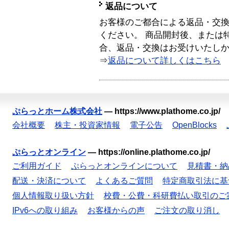
返品について
お客様のご都合による返品・交
ください。 商品開封後、または
合、返品・交換はお受けいたし
⇒
返品について詳しくはこちら
ぷらっとホーム株式会社
—
https://www.plathome.co.jp/
会社概要
株主・投資家情報
電子公告
OpenBlocks
ぷらっとオンライン
—
https://online.plathome.co.jp/
ご利用ガイド
ぷらっとオンラインについて
見積書・納
配送・決済について
よくあるご質問
特定商取引法に基
個人情報取り扱い方針
校費・公費・科研費払い取引のご
IPv6への取り組み
お客様からの声
ご注文の取り消し