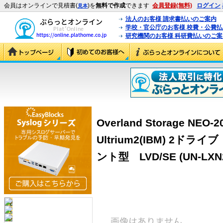
会員はオンラインで見積書(
)を
無料で作成
できます
会員登録(無料)
ログイン
見本
法人のお客様 請求書払いのご案内
学校・官公庁のお客様 校費・公費
研究機関のお客様 科研費払いのご案
Overland Storage NE
Ultrium2(IBM) 2
ント型 LVD/SE (UN-LXN2