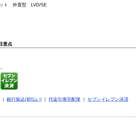
0スロット 外置型 LVD/SE
注意点
す。
｜
銀行振込(前払い)
｜
代金引換宅配便
｜
セブンイレブン決済