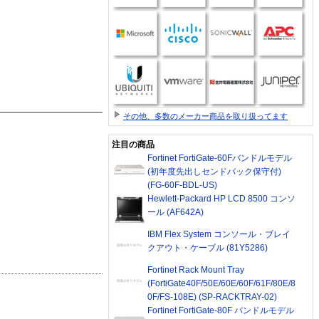
その他、多数のメーカー商品を取り扱ってます
注目の商品
Fortinet FortiGate-60Fバンドルモデル
(初年度先出しセンドバック保守付)
(FG-60F-BDL-US)
Hewlett-Packard HP LCD 8500 コンソ
ール (AF642A)
IBM Flex System コンソール・ブレイ
クアウト・ケーブル (81Y5286)
Fortinet Rack Mount Tray
(FortiGate40F/50E/60E/60F/61F/80E/8
0F/FS-108E) (SP-RACKTRAY-02)
Fortinet FortiGate-80F バンドルモデル