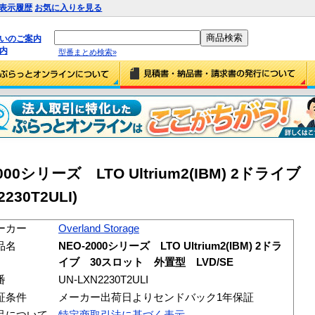
表示履歴
お気に入りを見る
払いのご案内
内
型番まとめ検索»
EO-2000シリーズ LTO Ultrium2(IBM) 2ド
230T2ULI)
ーカー
Overland Storage
品名
NEO-2000シリーズ LTO Ultrium2(IBM) 2ドラ
イブ 30スロット 外置型 LVD/SE
番
UN-LXN2230T2ULI
証条件
メーカー出荷日よりセンドバック1年保証
品について
特定商取引法に基づく表示