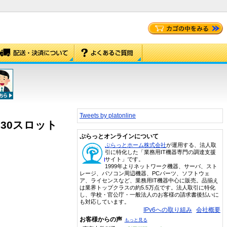
Tweets by platonline
ライブ 30スロット
ぷらっとオンラインについて
ぷらっとホーム株式会社
が運用する、法人取
引に特化した「業務用IT機器専門の調達支援
サイト」です。
1999年よりネットワーク機器、サーバ、スト
レージ、パソコン周辺機器、PCパーツ、ソフトウェ
ア、ライセンスなど、業務用IT機器中心に販売。品揃え
は業界トップクラスの約5.5万点です。法人取引に特化
し、学校・官公庁・一般法人のお客様の請求書後払いに
も対応しています。
IPv6への取り組み
会社概要
お客様からの声
もっと見る