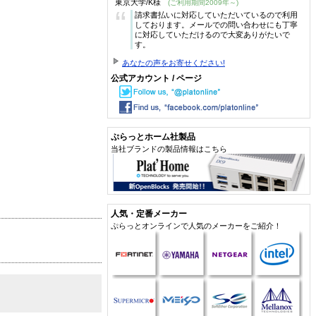
東京大学/K様
(ご利用期間2009年～)
“
請求書払いに対応していただいているので利用
しております。メールでの問い合わせにも丁寧
に対応していただけるので大変ありがたいで
す。
あなたの声をお寄せください!
公式アカウント / ページ
ぷらっとホーム社製品
当社ブランドの製品情報はこちら
人気・定番メーカー
ぷらっとオンラインで人気のメーカーをご紹介！