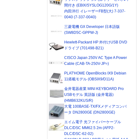
間付き (EBIX/SYSLOG120G/1Y)
内田洋行 イレーザーFB型(大) 7-337-
0040 (7-337-0040)
三菱電機 GX Developer 日本語版
(SW8D5C-GPPW-J)
Hewlett-Packard HP 外付けUSB DVD
ドライブ (701498-B21)
CISCO Japan 250V AC Type A Power
Cable (CAB-TA-250V-JP=)
PLAT'HOME OpenBlocks IX9 Debian
11搭載モデル (OBSIX9/D11A)
金井電器産業 MINI KEYBOARD Pro
USBモデル 英語版 (金井電器)
(HMB632KUS/R)
大電 100BASE-TX/FXメディアコンバ
ータ DN2800GE (DN2800GE)
エイム電子 光ファイバーケーブル
DLC/DSC MM62.5 2m (AFP2-
DLC/DSC-62-02)