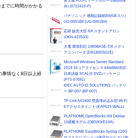
富士通 POS-Cサーマルロール紙(高保
着までに時間がかかる
存) (0722410-P)
パナソニック 感熱記録紙B4(6本入り)
UG-0001B4 (UG-0001B4)
応研 販売大臣 NX スタンドアロン
(OKN-423533)
大電 環境対応 1000BASE-T/X メディ
アコンバータ (DN1800SG2E)
Microsoft Windows Server Standard
2019 16コアライセンス 64bitWin対応
の事情なく8日以上経
日本語版 5CAL付 DVDパッケージ
(P73-07691)
IDEC AUTO-ID SOLUTIONS バッテリ
ー BP-007 (BP-007)
TP-Link AX1800 壁面埋め込み型 Wi-Fi
6アクセスポイント (EAP615-WALL)
PLAT'HOME OpenBlocks IX9 Debian
10搭載モデル (OBSIX9/D10A)
PLAT'HOME EasyBlocks Syslog 120G
サブスクリプション(保守サービス) 1年