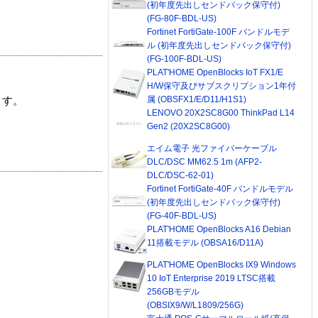
(初年度先出しセンドバック保守付)
(FG-80F-BDL-US)
Fortinet FortiGate-100F バンドルモデ
ル (初年度先出しセンドバック保守付)
(FG-100F-BDL-US)
PLAT'HOME OpenBlocks IoT FX1/E
H/W保守及びサブスクリプション1年付
属 (OBSFX1/E/D11/H1S1)
ます。
LENOVO 20X2SC8G00 ThinkPad L14
Gen2 (20X2SC8G00)
エイム電子 光ファイバーケーブル
DLC/DSC MM62.5 1m (AFP2-
DLC/DSC-62-01)
Fortinet FortiGate-40F バンドルモデル
(初年度先出しセンドバック保守付)
(FG-40F-BDL-US)
PLAT'HOME OpenBlocks A16 Debian
11搭載モデル (OBSA16/D11A)
PLAT'HOME OpenBlocks IX9 Windows
10 IoT Enterprise 2019 LTSC搭載
256GBモデル
(OBSIX9/W/L1809/256G)