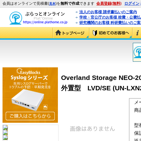
会員はオンラインで見積書(
)を
無料で作成
できます
会員登録(無料)
ログイン
見本
法人のお客様 請求書払いのご案内
学校・官公庁のお客様 校費・公費
研究機関のお客様 科研費払いのご案
Overland Storage N
外置型 LVD/SE (UN-LXN2
メ
商
型
保
返