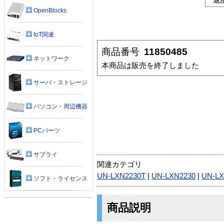
OpenBlocks
IoT関連
商品番号
11850485
ネットワーク
本商品は販売を終了しました
サーバ・ストレージ
パソコン・周辺機器
PCパーツ
サプライ
関連カテゴリ
UN-LXN2230T
|
UN-LXN2230
|
UN-L
ソフト・ライセンス
商品説明