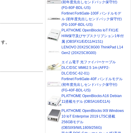
(初年度先出しセンドバック保守付)
(FG-80F-BDL-US)
Fortinet FortiGate-100F バンドルモデ
ル (初年度先出しセンドバック保守付)
(FG-100F-BDL-US)
PLAT'HOME OpenBlocks IoT FX1/E
H/W保守及びサブスクリプション1年付
属 (OBSFX1/E/D11/H1S1)
ます。
LENOVO 20X2SC8G00 ThinkPad L14
Gen2 (20X2SC8G00)
エイム電子 光ファイバーケーブル
DLC/DSC MM62.5 1m (AFP2-
DLC/DSC-62-01)
Fortinet FortiGate-40F バンドルモデル
(初年度先出しセンドバック保守付)
(FG-40F-BDL-US)
PLAT'HOME OpenBlocks A16 Debian
11搭載モデル (OBSA16/D11A)
PLAT'HOME OpenBlocks IX9 Windows
10 IoT Enterprise 2019 LTSC搭載
256GBモデル
(OBSIX9/W/L1809/256G)