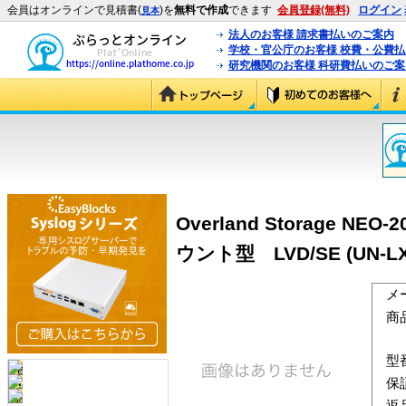
会員はオンラインで見積書(
)を
無料で作成
できます
会員登録(無料)
ログイン
見本
法人のお客様 請求書払いのご案内
学校・官公庁のお客様 校費・公費
研究機関のお客様 科研費払いのご案
Overland Storage
ウント型 LVD/SE (UN-LX
メ
商
型
保
返