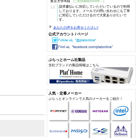
東京大学/K様
(ご利用期間2009年～)
“
請求書払いに対応していただいているので利用
しております。メールでの問い合わせにも丁寧
に対応していただけるので大変ありがたいで
す。
あなたの声をお寄せください!
公式アカウント / ページ
ぷらっとホーム社製品
当社ブランドの製品情報はこちら
人気・定番メーカー
ぷらっとオンラインで人気のメーカーをご紹介！