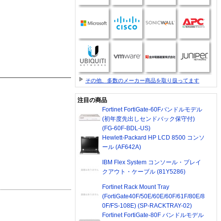
その他、多数のメーカー商品を取り扱ってます
注目の商品
Fortinet FortiGate-60Fバンドルモデル
(初年度先出しセンドバック保守付)
(FG-60F-BDL-US)
Hewlett-Packard HP LCD 8500 コンソ
ール (AF642A)
IBM Flex System コンソール・ブレイ
クアウト・ケーブル (81Y5286)
Fortinet Rack Mount Tray
(FortiGate40F/50E/60E/60F/61F/80E/8
0F/FS-108E) (SP-RACKTRAY-02)
Fortinet FortiGate-80F バンドルモデル