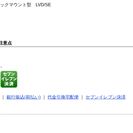
ラックマウント型 LVD/SE
注意点
す。
｜
銀行振込(前払い)
｜
代金引換宅配便
｜
セブンイレブン決済