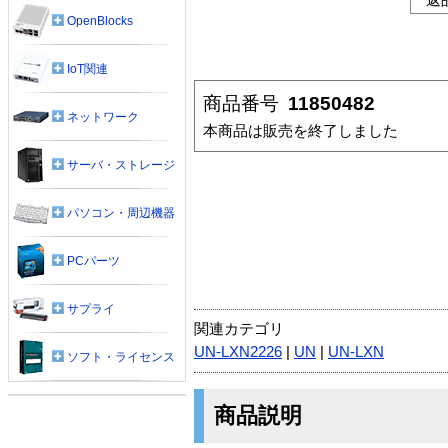
OpenBlocks
IoT関連
商品番号
11850482
ネットワーク
本商品は販売を終了しました
サーバ・ストレージ
パソコン・周辺機器
PCパーツ
サプライ
関連カテゴリ
UN-LXN2226
|
UN
|
UN-LXN
ソフト・ライセンス
商品説明