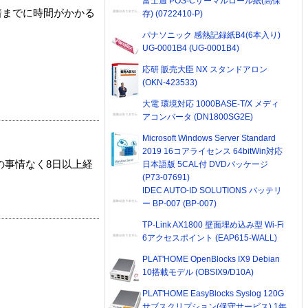
富士通 POS-Cサーマルロール紙(高保
着までに時間がかかる
存) (0722410-P)
パナソニック 感熱記録紙B4(6本入り)
UG-0001B4 (UG-0001B4)
応研 販売大臣 NX スタンドアロン
(OKN-423533)
大電 環境対応 1000BASE-T/X メディ
アコンバータ (DN1800SG2E)
Microsoft Windows Server Standard
2019 16コアライセンス 64bitWin対応
の事情なく8日以上経
日本語版 5CAL付 DVDパッケージ
(P73-07691)
IDEC AUTO-ID SOLUTIONS バッテリ
ー BP-007 (BP-007)
TP-Link AX1800 壁面埋め込み型 Wi-Fi
6アクセスポイント (EAP615-WALL)
PLAT'HOME OpenBlocks IX9 Debian
10搭載モデル (OBSIX9/D10A)
PLAT'HOME EasyBlocks Syslog 120G
サブスクリプション(保守サービス) 1年