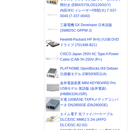
間付き (EBIX/SYSLOG120G/1Y)
内田洋行 イレーザーFB型(大) 7-337-
0040 (7-337-0040)
三菱電機 GX Developer 日本語版
(SW8D5C-GPPW-J)
Hewlett-Packard HP 外付けUSB DVD
ドライブ (701498-B21)
CISCO Japan 250V AC Type A Power
Cable (CAB-TA-250V-JP=)
PLAT'HOME OpenBlocks IX9 Debian
11搭載モデル (OBSIX9/D11A)
金井電器産業 MINI KEYBOARD Pro
USBモデル 英語版 (金井電器)
(HMB632KUS/R)
大電 100BASE-TX/FXメディアコンバ
ータ DN2800GE (DN2800GE)
エイム電子 光ファイバーケーブル
DLC/DSC MM62.5 2m (AFP2-
DLC/DSC-62-02)