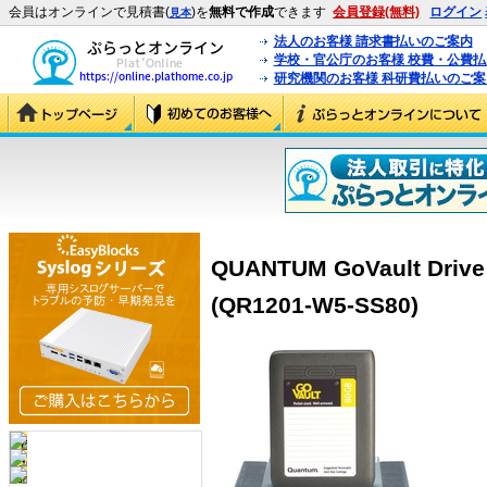
会員はオンラインで見積書(
)を
無料で作成
できます
会員登録(無料)
ログイン
見本
法人のお客様 請求書払いのご案内
学校・官公庁のお客様 校費・公費
研究機関のお客様 科研費払いのご案
QUANTUM GoVault D
(QR1201-W5-SS80)