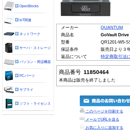
OpenBlocks
IoT関連
メーカー
QUANTUM
ネットワーク
商品名
GoVault Dr
型番
QR1201-W5-S
サーバ・ストレージ
保証条件
販売日より３
返品について
特定商取引法
パソコン・周辺機器
商品番号
11850464
PCパーツ
本商品は販売を終了しました
サプライ
ソフト・ライセンス
このページを印刷する
メールでURLを送る
お気に入りに追加する