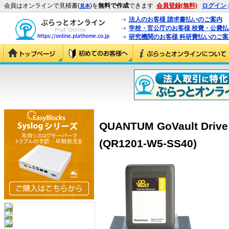
会員はオンラインで見積書(
)を
無料で作成
できます
会員登録(無料)
ログイン
見本
法人のお客様 請求書払いのご案内
学校・官公庁のお客様 校費・公費
研究機関のお客様 科研費払いのご案
QUANTUM GoVault D
(QR1201-W5-SS40)