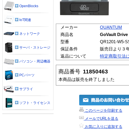
OpenBlocks
IoT関連
メーカー
QUANTUM
ネットワーク
商品名
GoVault Dr
型番
QR1201-W5-S
サーバ・ストレージ
保証条件
販売日より３
返品について
特定商取引法
パソコン・周辺機器
商品番号
11850463
PCパーツ
本商品は販売を終了しました
サプライ
ソフト・ライセンス
このページを印刷する
メールでURLを送る
お気に入りに追加する