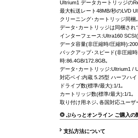
Ultrium1 データカートリッジのRe
最大転送レート48MB/秒のLVD Ul
クリーニング･カートリッジ同梱
データ･カートリッジは同梱され
インターフェース:Ultra160 SCSI
データ容量(非圧縮時/圧縮時):200GB
バックアップ･スピード(非圧縮時/圧縮
時:86.4GB/172.8GB｡
データ･カートリッジ:Ultrium1 / Ul
対応ベイ:内蔵 5.25型 ハーフハイ
ドライブ数(標準/最大):1/1｡
カートリッジ数(標準/最大):1/1｡
取り付け用ネジ､各国対応ユーザー
ぷらっとオンライン ご購入の
支払方法について