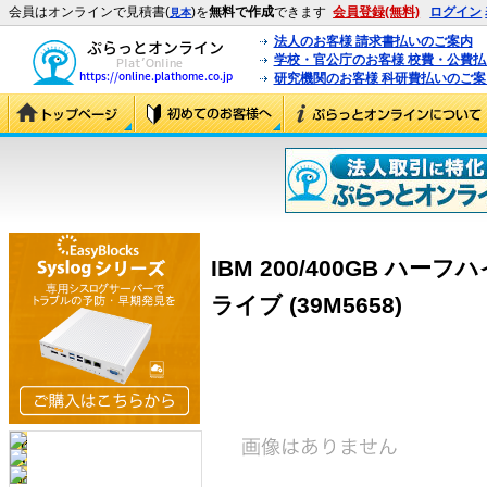
会員はオンラインで見積書(
)を
無料で作成
できます
会員登録(無料)
ログイン
見本
法人のお客様 請求書払いのご案内
学校・官公庁のお客様 校費・公費
研究機関のお客様 科研費払いのご案
IBM 200/400GB ハーフハ
ライブ (39M5658)