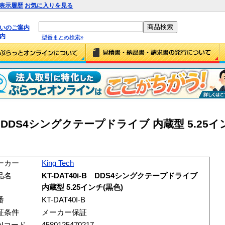
表示履歴
お気に入りを見る
払いのご案内
内
型番まとめ検索»
0i-B DDS4シングクテープドライブ 内蔵型 5.25イン
ーカー
King Tech
品名
KT-DAT40i-B DDS4シングクテープドライブ
内蔵型 5.25インチ(黒色)
番
KT-DAT40I-B
証条件
メーカー保証
ANコード
4580125470217