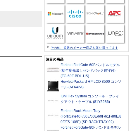
その他、多数のメーカー商品を取り扱ってます
注目の商品
Fortinet FortiGate-60Fバンドルモデル
(初年度先出しセンドバック保守付)
(FG-60F-BDL-US)
Hewlett-Packard HP LCD 8500 コンソ
ール (AF642A)
IBM Flex System コンソール・ブレイ
クアウト・ケーブル (81Y5286)
Fortinet Rack Mount Tray
(FortiGate40F/50E/60E/60F/61F/80E/8
0F/FS-108E) (SP-RACKTRAY-02)
Fortinet FortiGate-80F バンドルモデル