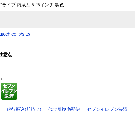
プドライブ 内蔵型 5.25インチ 黒色
gtech.co.jp/site/
注意点
す。
｜
銀行振込(前払い)
｜
代金引換宅配便
｜
セブンイレブン決済