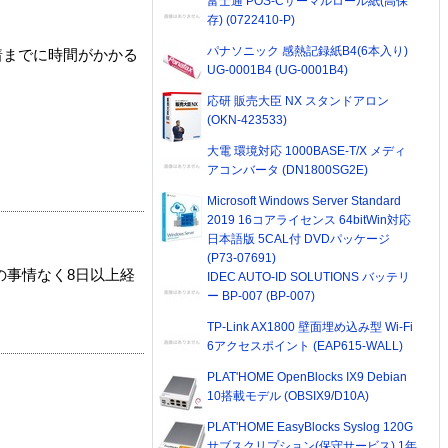
富士通 POS-Cサーマルロール紙(高保
存) (0722410-P)
パナソニック 感熱記録紙B4(6本入り)
着までに時間がかかる
UG-0001B4 (UG-0001B4)
応研 販売大臣 NX スタンドアロン
(OKN-423533)
大電 環境対応 1000BASE-T/X メディ
アコンバータ (DN1800SG2E)
Microsoft Windows Server Standard
2019 16コアライセンス 64bitWin対応
日本語版 5CAL付 DVDパッケージ
(P73-07691)
の事情なく8日以上経
IDEC AUTO-ID SOLUTIONS バッテリ
ー BP-007 (BP-007)
TP-Link AX1800 壁面埋め込み型 Wi-Fi
6アクセスポイント (EAP615-WALL)
PLAT'HOME OpenBlocks IX9 Debian
10搭載モデル (OBSIX9/D10A)
PLAT'HOME EasyBlocks Syslog 120G
サブスクリプション(保守サービス) 1年