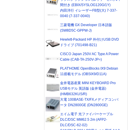
間付き (EBIX/SYSLOG120G/1Y)
内田洋行 イレーザーFB型(大) 7-337-
0040 (7-337-0040)
三菱電機 GX Developer 日本語版
(SW8D5C-GPPW-J)
Hewlett-Packard HP 外付けUSB DVD
ドライブ (701498-B21)
CISCO Japan 250V AC Type A Power
Cable (CAB-TA-250V-JP=)
PLAT'HOME OpenBlocks IX9 Debian
11搭載モデル (OBSIX9/D11A)
金井電器産業 MINI KEYBOARD Pro
USBモデル 英語版 (金井電器)
(HMB632KUS/R)
大電 100BASE-TX/FXメディアコンバ
ータ DN2800GE (DN2800GE)
エイム電子 光ファイバーケーブル
DLC/DSC MM62.5 2m (AFP2-
DLC/DSC-62-02)