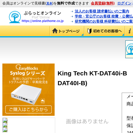
会員はオンラインで見積書(
)を
無料で作成
できます
会員登録(無料)
ログイン
見本
法人のお客様 請求書払いのご案内
学校・官公庁のお客様 校費・公費
研究機関のお客様 科研費払いのご案
King Tech KT-DAT4
DAT40I-B)
メ
商
型
保
J