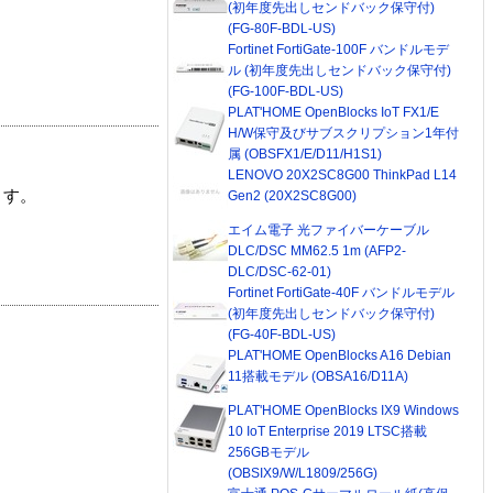
(初年度先出しセンドバック保守付)
(FG-80F-BDL-US)
Fortinet FortiGate-100F バンドルモデ
ル (初年度先出しセンドバック保守付)
(FG-100F-BDL-US)
PLAT'HOME OpenBlocks IoT FX1/E
H/W保守及びサブスクリプション1年付
属 (OBSFX1/E/D11/H1S1)
LENOVO 20X2SC8G00 ThinkPad L14
ます。
Gen2 (20X2SC8G00)
エイム電子 光ファイバーケーブル
DLC/DSC MM62.5 1m (AFP2-
DLC/DSC-62-01)
Fortinet FortiGate-40F バンドルモデル
(初年度先出しセンドバック保守付)
(FG-40F-BDL-US)
PLAT'HOME OpenBlocks A16 Debian
11搭載モデル (OBSA16/D11A)
PLAT'HOME OpenBlocks IX9 Windows
10 IoT Enterprise 2019 LTSC搭載
256GBモデル
(OBSIX9/W/L1809/256G)