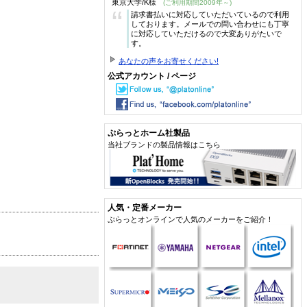
東京大学/K様
(ご利用期間2009年～)
“
請求書払いに対応していただいているので利用
しております。メールでの問い合わせにも丁寧
に対応していただけるので大変ありがたいで
す。
あなたの声をお寄せください!
公式アカウント / ページ
ぷらっとホーム社製品
当社ブランドの製品情報はこちら
人気・定番メーカー
ぷらっとオンラインで人気のメーカーをご紹介！