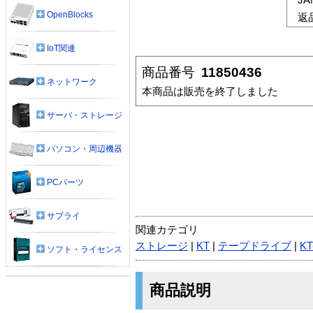
OpenBlocks
返
IoT関連
商品番号
11850436
ネットワーク
本商品は販売を終了しました
サーバ・ストレージ
パソコン・周辺機器
PCパーツ
サプライ
関連カテゴリ
ストレージ
|
KT
|
テープドライブ
|
KT
ソフト・ライセンス
商品説明