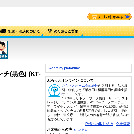
Tweets by platonline
チ(黒色) (KT-
ぷらっとオンラインについて
ぷらっとホーム株式会社
が運用する、法人取
引に特化した「業務用IT機器専門の調達支援
サイト」です。
1999年よりネットワーク機器、サーバ、スト
レージ、パソコン周辺機器、PCパーツ、ソフトウェ
ア、ライセンスなど、業務用IT機器中心に販売。品揃え
は業界トップクラスの約5.5万点です。法人取引に特化
し、学校・官公庁・一般法人のお客様の請求書後払いに
も対応しています。
IPv6への取り組み
会社概要
お客様からの声
もっと見る