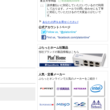
東京大学/K様
(ご利用期間2009年～)
“
請求書払いに対応していただいているので利用
しております。メールでの問い合わせにも丁寧
に対応していただけるので大変ありがたいで
す。
あなたの声をお寄せください!
公式アカウント / ページ
ぷらっとホーム社製品
当社ブランドの製品情報はこちら
人気・定番メーカー
ぷらっとオンラインで人気のメーカーをご紹介！