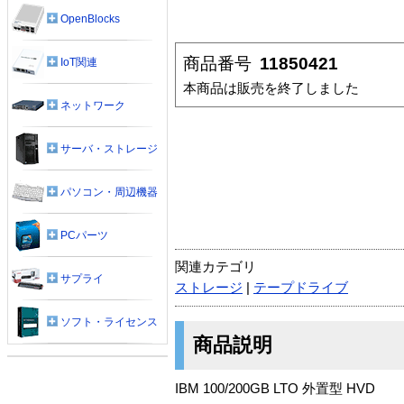
OpenBlocks
商品番号
11850421
IoT関連
本商品は販売を終了しました
ネットワーク
サーバ・ストレージ
パソコン・周辺機器
PCパーツ
関連カテゴリ
サプライ
ストレージ
|
テープドライブ
ソフト・ライセンス
商品説明
IBM 100/200GB LTO 外置型 HVD