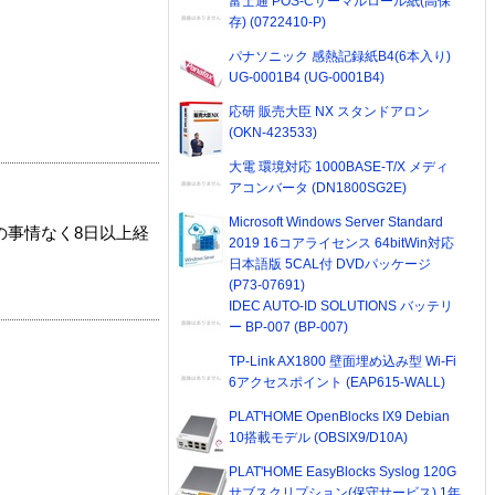
富士通 POS-Cサーマルロール紙(高保
存) (0722410-P)
パナソニック 感熱記録紙B4(6本入り)
UG-0001B4 (UG-0001B4)
応研 販売大臣 NX スタンドアロン
(OKN-423533)
大電 環境対応 1000BASE-T/X メディ
アコンバータ (DN1800SG2E)
Microsoft Windows Server Standard
の事情なく8日以上経
2019 16コアライセンス 64bitWin対応
日本語版 5CAL付 DVDパッケージ
(P73-07691)
IDEC AUTO-ID SOLUTIONS バッテリ
ー BP-007 (BP-007)
TP-Link AX1800 壁面埋め込み型 Wi-Fi
6アクセスポイント (EAP615-WALL)
PLAT'HOME OpenBlocks IX9 Debian
10搭載モデル (OBSIX9/D10A)
PLAT'HOME EasyBlocks Syslog 120G
サブスクリプション(保守サービス) 1年