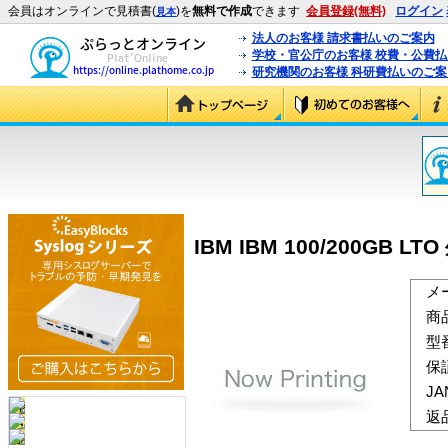
会員はオンラインで見積書(
)を
無料で作成
できます
会員登録(無料)
ログイン
見本
法人のお客様 請求書払いのご案内
学校・官公庁のお客様 校費・公費
研究機関のお客様 科研費払いのご案
IBM IBM 100/200GB LTO
メ
商
型
保
J
返