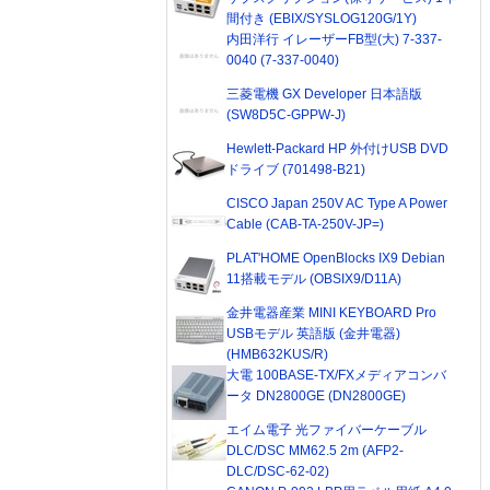
間付き (EBIX/SYSLOG120G/1Y)
内田洋行 イレーザーFB型(大) 7-337-
0040 (7-337-0040)
三菱電機 GX Developer 日本語版
(SW8D5C-GPPW-J)
Hewlett-Packard HP 外付けUSB DVD
ドライブ (701498-B21)
CISCO Japan 250V AC Type A Power
Cable (CAB-TA-250V-JP=)
PLAT'HOME OpenBlocks IX9 Debian
11搭載モデル (OBSIX9/D11A)
金井電器産業 MINI KEYBOARD Pro
USBモデル 英語版 (金井電器)
(HMB632KUS/R)
大電 100BASE-TX/FXメディアコンバ
ータ DN2800GE (DN2800GE)
エイム電子 光ファイバーケーブル
DLC/DSC MM62.5 2m (AFP2-
DLC/DSC-62-02)