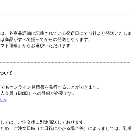
ては、各商品詳細に記載されている発送日にて当社より発送いたし
送は商品がすべて揃ってからの発送となります。
ヤマト運輸」からお選びいただけます
ついて
つでもオンライン見積書を発行することができます。
会員（BizID）への登録が必要です。
ちら
ましては、ご注文後に別途郵送しております。
のため、ご注文日時（土日祝にかかる場合等）によりましては、到