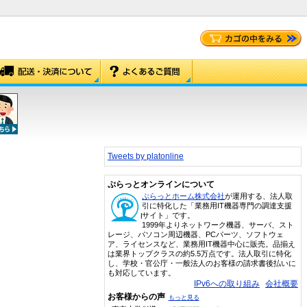
Tweets by platonline
ぷらっとオンラインについて
ぷらっとホーム株式会社
が運用する、法人取
引に特化した「業務用IT機器専門の調達支援
サイト」です。
1999年よりネットワーク機器、サーバ、スト
レージ、パソコン周辺機器、PCパーツ、ソフトウェ
ア、ライセンスなど、業務用IT機器中心に販売。品揃え
は業界トップクラスの約5.5万点です。法人取引に特化
し、学校・官公庁・一般法人のお客様の請求書後払いに
も対応しています。
IPv6への取り組み
会社概要
お客様からの声
もっと見る