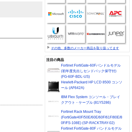
その他、多数のメーカー商品を取り扱ってます
注目の商品
Fortinet FortiGate-60Fバンドルモデル
(初年度先出しセンドバック保守付)
(FG-60F-BDL-US)
Hewlett-Packard HP LCD 8500 コンソ
ール (AF642A)
IBM Flex System コンソール・ブレイ
クアウト・ケーブル (81Y5286)
Fortinet Rack Mount Tray
(FortiGate40F/50E/60E/60F/61F/80E/8
0F/FS-108E) (SP-RACKTRAY-02)
Fortinet FortiGate-80F バンドルモデル