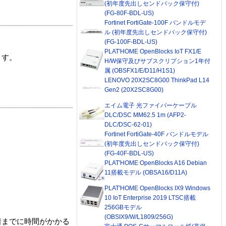
(初年度先出しセンドバック保守付)
(FG-80F-BDL-US)
Fortinet FortiGate-100F バンドルモデ
ル (初年度先出しセンドバック保守付)
(FG-100F-BDL-US)
PLAT'HOME OpenBlocks IoT FX1/E
ます。
H/W保守及びサブスクリプション1年付
属 (OBSFX1/E/D11/H1S1)
LENOVO 20X2SC8G00 ThinkPad L14
Gen2 (20X2SC8G00)
エイム電子 光ファイバーケーブル
DLC/DSC MM62.5 1m (AFP2-
DLC/DSC-62-01)
Fortinet FortiGate-40F バンドルモデル
(初年度先出しセンドバック保守付)
(FG-40F-BDL-US)
PLAT'HOME OpenBlocks A16 Debian
11搭載モデル (OBSA16/D11A)
PLAT'HOME OpenBlocks IX9 Windows
10 IoT Enterprise 2019 LTSC搭載
256GBモデル
(OBSIX9/W/L1809/256G)
着までに時間がかかる