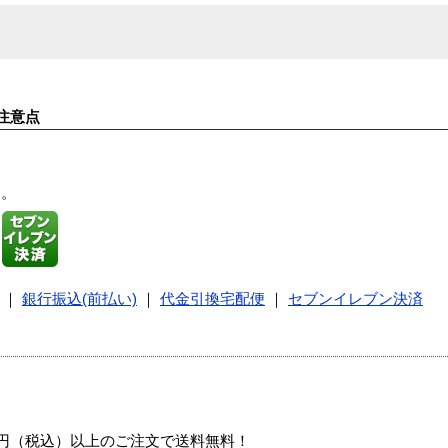
注意点
す。
｜
銀行振込(前払い)
｜
代金引換宅配便
｜
セブンイレブン決済
00円（税込）以上のご注文で送料無料！