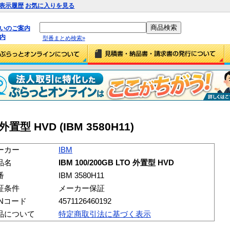
表示履歴
お気に入りを見る
払いのご案内
内
型番まとめ検索»
 外置型 HVD (IBM 3580H11)
ーカー
IBM
品名
IBM 100/200GB LTO 外置型 HVD
番
IBM 3580H11
証条件
メーカー保証
ANコード
4571126460192
品について
特定商取引法に基づく表示