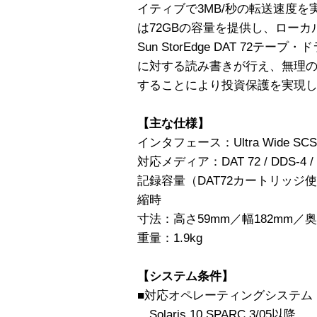
イティブで3MB/秒の転送速度
は72GBの容量を提供し、ロー
Sun StorEdge DAT 72テー
に対する読み書きが行え、無理
することにより投資保護を実現
【主な仕様】
インタフェース：Ultra Wide SCSI
対応メディア：DAT 72 / DDS-4 / 
記録容量（DAT72カートリッジ使用時 
縮時
寸法：高さ59mm／幅182mm／奥
重量：1.9kg
【システム条件】
■対応オペレーティングシステム
Solaris 10 SPARC 3/05以降