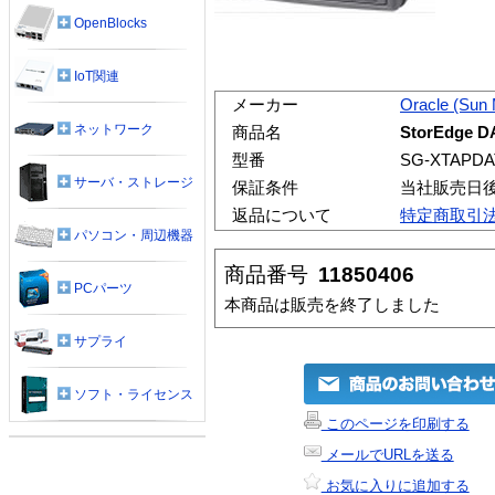
OpenBlocks
IoT関連
メーカー
Oracle (Sun
ネットワーク
商品名
StorEdge
型番
SG-XTAPDA
サーバ・ストレージ
保証条件
当社販売日
返品について
特定商取引
パソコン・周辺機器
商品番号
11850406
PCパーツ
本商品は販売を終了しました
サプライ
ソフト・ライセンス
このページを印刷する
メールでURLを送る
お気に入りに追加する