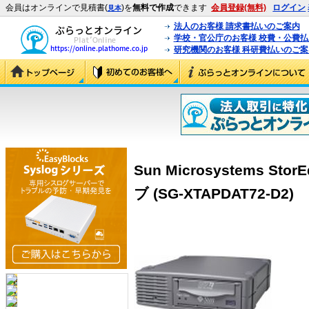
会員はオンラインで見積書(
)を
無料で作成
できます
会員登録(無料)
ログイン
見本
法人のお客様 請求書払いのご案内
学校・官公庁のお客様 校費・公費
研究機関のお客様 科研費払いのご案
Sun Microsystems St
ブ (SG-XTAPDAT72-D2)