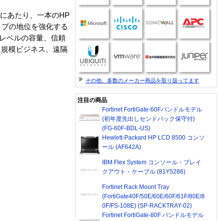
世代にあたり、一本のHP
シップの地位を強化する
いレベルの容量、信頼
び中規模ビジネス、遠隔
その他、多数のメーカー商品を取り扱ってます
注目の商品
Fortinet FortiGate-60Fバンドルモデル
(初年度先出しセンドバック保守付)
(FG-60F-BDL-US)
Hewlett-Packard HP LCD 8500 コンソ
ール (AF642A)
IBM Flex System コンソール・ブレイ
クアウト・ケーブル (81Y5286)
Fortinet Rack Mount Tray
(FortiGate40F/50E/60E/60F/61F/80E/8
0F/FS-108E) (SP-RACKTRAY-02)
Fortinet FortiGate-80F バンドルモデル