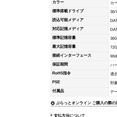
カラー
カ
標準搭載ドライブ
36
読込可能メディア
DA
対応記憶メディア
DA
標準記憶容量
36
最大記憶容量
72
接続インターフェース
Wid
保証期間
ハ
RoHS指令
適
PSE
対
付属品
デ
ぷらっとオンライン ご購入の際の
支払方法について