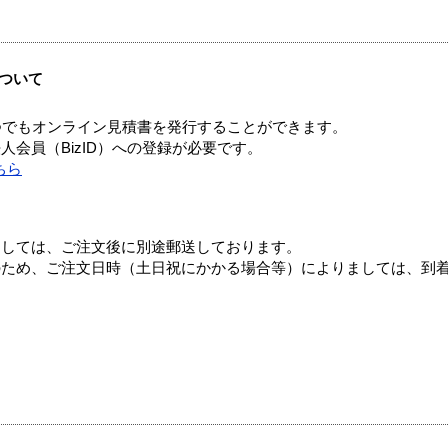
ついて
つでもオンライン見積書を発行することができます。
会員（BizID）への登録が必要です。
ちら
ましては、ご注文後に別途郵送しております。
のため、ご注文日時（土日祝にかかる場合等）によりましては、到