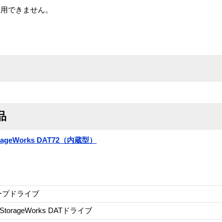
は使用できません。
品
StorageWorks DAT72（内蔵型）
ープドライブ
 StorageWorks DATドライブ