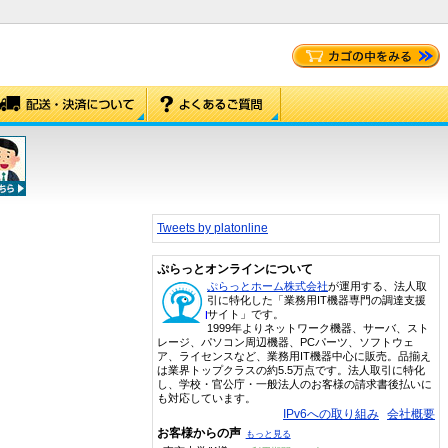
Tweets by platonline
ぷらっとオンラインについて
ぷらっとホーム株式会社
が運用する、法人取
引に特化した「業務用IT機器専門の調達支援
サイト」です。
1999年よりネットワーク機器、サーバ、スト
レージ、パソコン周辺機器、PCパーツ、ソフトウェ
ア、ライセンスなど、業務用IT機器中心に販売。品揃え
は業界トップクラスの約5.5万点です。法人取引に特化
し、学校・官公庁・一般法人のお客様の請求書後払いに
も対応しています。
IPv6への取り組み
会社概要
お客様からの声
もっと見る