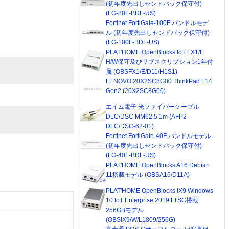
(初年度先出しセンドバック保守付)
(FG-80F-BDL-US)
Fortinet FortiGate-100F バンドルモデ
ル (初年度先出しセンドバック保守付)
(FG-100F-BDL-US)
PLAT'HOME OpenBlocks IoT FX1/E
H/W保守及びサブスクリプション1年付
属 (OBSFX1/E/D11/H1S1)
LENOVO 20X2SC8G00 ThinkPad L14
Gen2 (20X2SC8G00)
エイム電子 光ファイバーケーブル
DLC/DSC MM62.5 1m (AFP2-
DLC/DSC-62-01)
Fortinet FortiGate-40F バンドルモデル
(初年度先出しセンドバック保守付)
(FG-40F-BDL-US)
PLAT'HOME OpenBlocks A16 Debian
11搭載モデル (OBSA16/D11A)
PLAT'HOME OpenBlocks IX9 Windows
10 IoT Enterprise 2019 LTSC搭載
256GBモデル
(OBSIX9/W/L1809/256G)