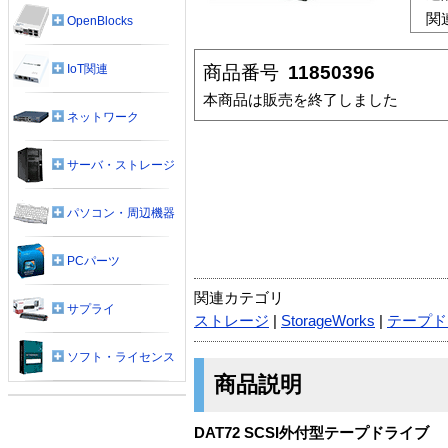
関
OpenBlocks
商品番号
11850396
IoT関連
本商品は販売を終了しました
ネットワーク
サーバ・ストレージ
パソコン・周辺機器
PCパーツ
関連カテゴリ
サプライ
ストレージ
|
StorageWorks
|
テープド
ソフト・ライセンス
商品説明
DAT72 SCSI外付型テープドライブ