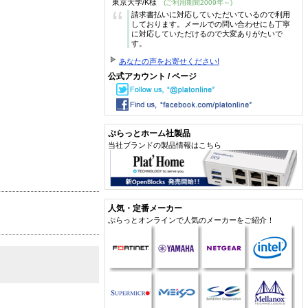
東京大学/K様
(ご利用期間2009年～)
“
請求書払いに対応していただいているので利用
しております。メールでの問い合わせにも丁寧
に対応していただけるので大変ありがたいで
す。
あなたの声をお寄せください!
公式アカウント / ページ
ぷらっとホーム社製品
当社ブランドの製品情報はこちら
人気・定番メーカー
ぷらっとオンラインで人気のメーカーをご紹介！