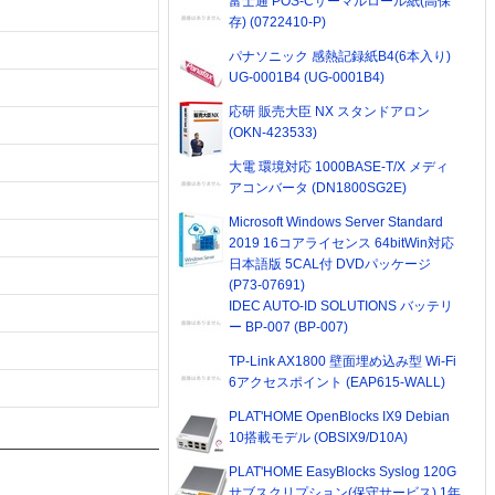
富士通 POS-Cサーマルロール紙(高保
存) (0722410-P)
パナソニック 感熱記録紙B4(6本入り)
UG-0001B4 (UG-0001B4)
応研 販売大臣 NX スタンドアロン
(OKN-423533)
大電 環境対応 1000BASE-T/X メディ
アコンバータ (DN1800SG2E)
Microsoft Windows Server Standard
2019 16コアライセンス 64bitWin対応
日本語版 5CAL付 DVDパッケージ
(P73-07691)
IDEC AUTO-ID SOLUTIONS バッテリ
ー BP-007 (BP-007)
TP-Link AX1800 壁面埋め込み型 Wi-Fi
6アクセスポイント (EAP615-WALL)
PLAT'HOME OpenBlocks IX9 Debian
10搭載モデル (OBSIX9/D10A)
PLAT'HOME EasyBlocks Syslog 120G
サブスクリプション(保守サービス) 1年