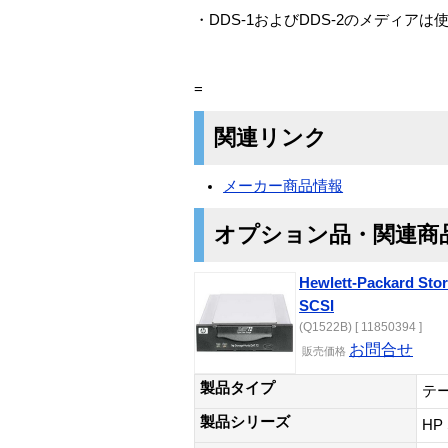
・DDS-1およびDDS-2のメディア
=
関連リンク
メーカー商品情報
オプション品・関連商
Hewlett-Packard 
SCSI
(Q1522B) [ 11850394 ]
お問合せ
販売価格
製品タイプ
テ
製品シリーズ
HP