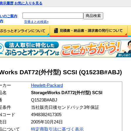
表示履歴
お気に入りを見る
払いのご案内
内
型番まとめ検索»
geWorks DAT72(外付型) SCSI (Q1523B#ABJ)
ーカー
Hewlett-Packard
品名
StorageWorks DAT72(外付型) SCSI
番
Q1523B#ABJ
証条件
当社販売日後センドバック3年保証
ANコード
4948382417305
売日
2005年10月24日
品について
特定商取引法に基づく表示