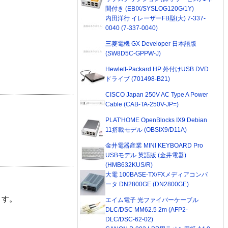
間付き (EBIX/SYSLOG120G/1Y)
内田洋行 イレーザーFB型(大) 7-337-
0040 (7-337-0040)
三菱電機 GX Developer 日本語版
(SW8D5C-GPPW-J)
Hewlett-Packard HP 外付けUSB DVD
ドライブ (701498-B21)
CISCO Japan 250V AC Type A Power
Cable (CAB-TA-250V-JP=)
PLAT'HOME OpenBlocks IX9 Debian
11搭載モデル (OBSIX9/D11A)
金井電器産業 MINI KEYBOARD Pro
USBモデル 英語版 (金井電器)
(HMB632KUS/R)
大電 100BASE-TX/FXメディアコンバ
ータ DN2800GE (DN2800GE)
ます。
エイム電子 光ファイバーケーブル
DLC/DSC MM62.5 2m (AFP2-
DLC/DSC-62-02)