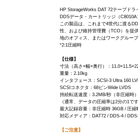
HP StorageWorks DAT 7
DDSデータ・カートリッジ（C801
この製品は、これまで4世代に渡るD
性、および維持管理費（TCO）を提供し
地のオフィス、またはワークグルー
*2:1圧縮時
【仕様】
寸法（高さ×幅×奥行）：11.0×11.5×22
重量：2.10kg
インタフェース：SCSI-3 Ultra 160 LVD 
SCSIコネクタ：68ピンWide LVDS
持続転送速度：3.2MB/秒（非圧縮時）/ 
（通常、データの圧縮率は2分の1で
最大記録容量：非圧縮時 36GB / 圧
対応メディア：DAT72 / DDS-4 / DDS
【ご注意】