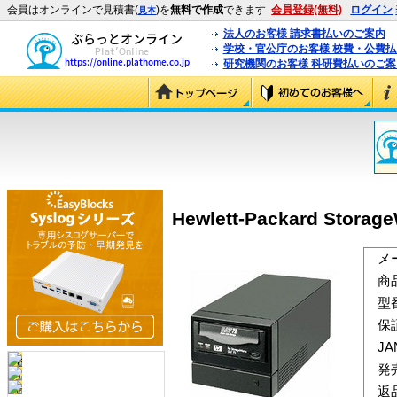
会員はオンラインで見積書(
)を
無料で作成
できます
会員登録(無料)
ログイン
見本
法人のお客様 請求書払いのご案内
学校・官公庁のお客様 校費・公費
研究機関のお客様 科研費払いのご案
Hewlett-Packard Stora
メ
商
型
保
J
発
返