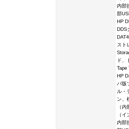
内部
部U
HP 
DD
DAT
スト
Sto
ド、ド
Tap
HP D
バ版
ル・
ン、
（内部
（イ
内部