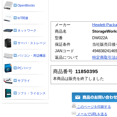
OpenBlocks
IoT関連
メーカー
Hewlett-Packa
ネットワーク
商品名
StorageWo
型番
DW022A
サーバ・ストレージ
保証条件
当社販売日後
JANコード
49483824146
パソコン・周辺機器
返品について
特定商取引法
PCパーツ
商品番号
11850395
本商品は販売を終了しました
サプライ
ソフト・ライセンス
このページを印刷する
メールでURLを送る