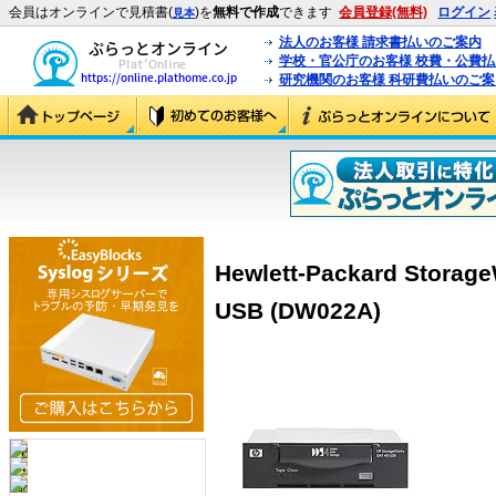
会員はオンラインで見積書(
)を
無料で作成
できます
会員登録(無料)
ログイン
見本
法人のお客様 請求書払いのご案内
学校・官公庁のお客様 校費・公費
研究機関のお客様 科研費払いのご案
Hewlett-Packard Stor
USB (DW022A)