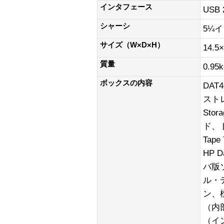
インタフェース
USB 
シャーシ
5¼
サイズ（W×D×H）
14.5
質量
0.95k
ボックスの内容
DAT
スト
Sto
ド、ド
Tap
HP D
バ版
ル・
ン、
（内部
（イ