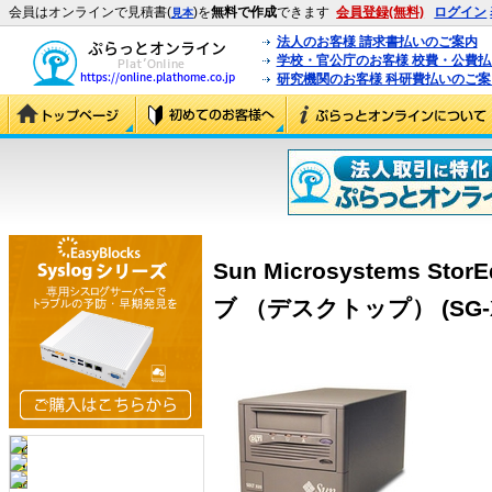
会員はオンラインで見積書(
)を
無料で作成
できます
会員登録(無料)
ログイン
見本
法人のお客様 請求書払いのご案内
学校・官公庁のお客様 校費・公費
研究機関のお客様 科研費払いのご案
Sun Microsystems St
ブ （デスクトップ） (SG-XT