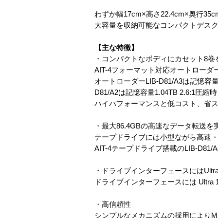
わずか幅17cm×高さ22.4cm×奥行3
大容量を収納可能なコンパクトデス
【主な特徴】
・コンパクトなボディにカセット8巻
AIT-4フォーマット対応オートローダーLIB
オートローダーLIB-D81/A3は記憶容量2
D81/A2は記憶容量1.04TB 2.6:1圧縮
ハイパフォーマンスと低コスト、省
・最大86.4GBの高速なデータ転送を
テープドライブには小型ながら高速・
AIT-4テープドライブ搭載のLIB-D81
・ドライブインターフェースにはUltra 16
ドライブインターフェースには Ultra 
・高信頼性
シンプルなメカニズムの採用によりMSBF 