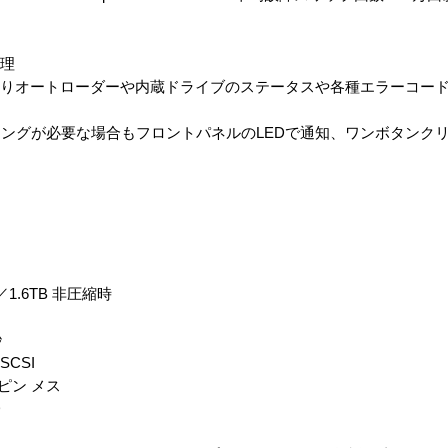
管理
よりオートローダーや内蔵ドライブのステータスや各種エラーコー
ングが必要な場合もフロントパネルのLEDで通知、ワンボタンク
／1.6TB 非圧縮時
秒
SCSI
ピン メス
D