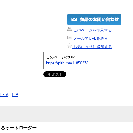
このページを印刷する
メールでURLを送る
お気に入りに追加する
このページのURL
https://plth.me/11850378
81・A
|
LIB
きるオートローダー