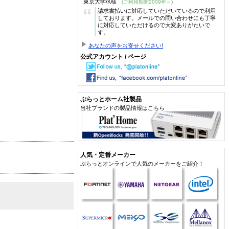
東京大学/K様
(ご利用期間2009年～)
“
請求書払いに対応していただいているので利用
しております。メールでの問い合わせにも丁寧
に対応していただけるので大変ありがたいで
す。
あなたの声をお寄せください!
公式アカウント / ページ
ぷらっとホーム社製品
当社ブランドの製品情報はこちら
人気・定番メーカー
ぷらっとオンラインで人気のメーカーをご紹介！