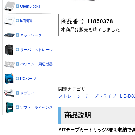
OpenBlocks
商品番号
11850378
IoT関連
本商品は販売を終了しました
ネットワーク
サーバ・ストレージ
パソコン・周辺機器
PCパーツ
関連カテゴリ
サプライ
ストレージ
|
テープドライブ
|
LIB-D
ソフト・ライセンス
商品説明
AITテープカートリッジ8巻を収納で