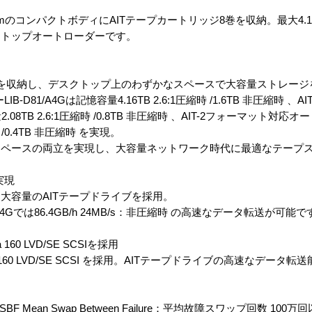
5cmのコンパクトボディにAITテープカートリッジ8巻を収納。最大4.16T
クトップオートローダーです。
を収納し、デスクトップ上のわずかなスペースで大容量ストレージ
-D81/A4Gは記憶容量4.16TB 2.6:1圧縮時 /1.6TB 非圧縮時 、
.08TB 2.6:1圧縮時 /0.8TB 非圧縮時 、AIT-2フォーマット対応オ
時 /0.4TB 非圧縮時 を実現。
スペースの両立を実現し、大容量ネットワーク時代に最適なテープ
実現
大容量のAITテープドライブを採用。
/A4Gでは86.4GB/h 24MB/s：非圧縮時 の高速なデータ転送が可能で
0 LVD/SE SCSIを採用
160 LVD/SE SCSI を採用。AITテープドライブの高速なデータ
Mean Swap Between Failure：平均故障スワップ回数 10