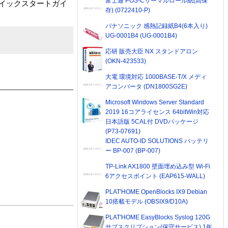
富士通 POS-Cサーマルロール紙(高保
、クイックスタートガイ
存) (0722410-P)
パナソニック 感熱記録紙B4(6本入り)
UG-0001B4 (UG-0001B4)
応研 販売大臣 NX スタンドアロン
(OKN-423533)
大電 環境対応 1000BASE-T/X メディ
アコンバータ (DN1800SG2E)
Microsoft Windows Server Standard
2019 16コアライセンス 64bitWin対応
日本語版 5CAL付 DVDパッケージ
(P73-07691)
IDEC AUTO-ID SOLUTIONS バッテリ
ー BP-007 (BP-007)
TP-Link AX1800 壁面埋め込み型 Wi-Fi
6アクセスポイント (EAP615-WALL)
PLAT'HOME OpenBlocks IX9 Debian
10搭載モデル (OBSIX9/D10A)
PLAT'HOME EasyBlocks Syslog 120G
サブスクリプション(保守サービス) 1年