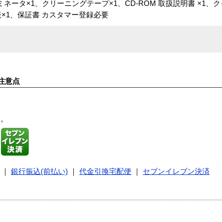
ミネータ×1、クリーニングテープ×1、CD-ROM 取扱説明書 ×1
×1、保証書 カスタマー登録必要
注意点
す。
｜
銀行振込(前払い)
｜
代金引換宅配便
｜
セブンイレブン決済