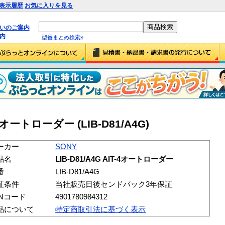
表示履歴
お気に入りを見る
払いのご案内
内
型番まとめ検索»
T-4オートローダー (LIB-D81/A4G)
ーカー
SONY
品名
LIB-D81/A4G AIT-4オートローダー
番
LIB-D81/A4G
証条件
当社販売日後センドバック3年保証
ANコード
4901780984312
品について
特定商取引法に基づく表示