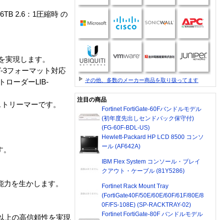
B 2.6：1圧縮時 の
を実現します。
AIT-3フォーマット対応
その他、多数のメーカー商品を取り扱ってます
ートローダーLIB-
注目の商品
ストリーマーです。
Fortinet FortiGate-60Fバンドルモデル
(初年度先出しセンドバック保守付)
(FG-60F-BDL-US)
Hewlett-Packard HP LCD 8500 コンソ
ール (AF642A)
す。
IBM Flex System コンソール・ブレイ
クアウト・ケーブル (81Y5286)
転送能力を生かします。
Fortinet Rack Mount Tray
(FortiGate40F/50E/60E/60F/61F/80E/8
0F/FS-108E) (SP-RACKTRAY-02)
Fortinet FortiGate-80F バンドルモデル
0万回以上の高信頼性を実現