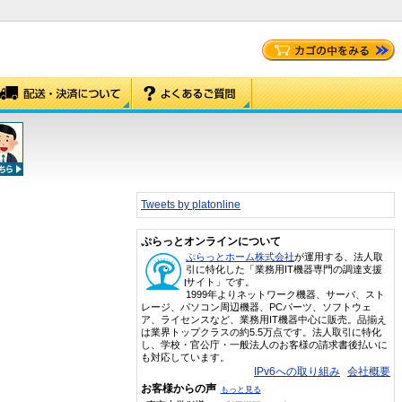
Tweets by platonline
ぷらっとオンラインについて
ぷらっとホーム株式会社
が運用する、法人取
引に特化した「業務用IT機器専門の調達支援
サイト」です。
1999年よりネットワーク機器、サーバ、スト
レージ、パソコン周辺機器、PCパーツ、ソフトウェ
ア、ライセンスなど、業務用IT機器中心に販売。品揃え
は業界トップクラスの約5.5万点です。法人取引に特化
し、学校・官公庁・一般法人のお客様の請求書後払いに
も対応しています。
IPv6への取り組み
会社概要
お客様からの声
もっと見る