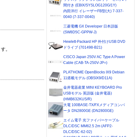
間付き (EBIX/SYSLOG120G/1Y)
内田洋行 イレーザーFB型(大) 7-337-
0040 (7-337-0040)
三菱電機 GX Developer 日本語版
(SW8D5C-GPPW-J)
Hewlett-Packard HP 外付けUSB DVD
ドライブ (701498-B21)
ます。
CISCO Japan 250V AC Type A Power
Cable (CAB-TA-250V-JP=)
PLAT'HOME OpenBlocks IX9 Debian
11搭載モデル (OBSIX9/D11A)
金井電器産業 MINI KEYBOARD Pro
USBモデル 英語版 (金井電器)
(HMB632KUS/R)
大電 100BASE-TX/FXメディアコンバ
ータ DN2800GE (DN2800GE)
エイム電子 光ファイバーケーブル
DLC/DSC MM62.5 2m (AFP2-
DLC/DSC-62-02)