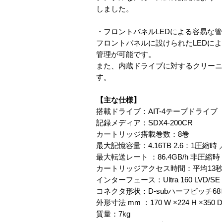
しました。
・フロントパネルLEDによる容易な
フロントパネルに設けられたLEDに
管理が可能です。
また、内蔵ドライブに対するクリーニ
す。
【主な仕様】
搭載ドライブ：AIT-4テープドライブ
記録メディア：SDX4-200CR
カートリッジ搭載巻数：8巻
最大記憶容量：4.16TB 2.6：1圧縮時 
最大転送レート ：86.4GB/h 非圧縮時
カートリッジアクセス時間：平均13
インターフェース：Ultra 160 LVD/SE 
コネクタ形状：D-subハーフピッチ68
外形寸法 mm ：170 W ×224 H ×350 
質量：7kg