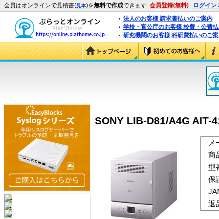
会員はオンラインで見積書(
)を
無料で作成
できます
会員登録(無料)
ログイン
見本
法人のお客様 請求書払いのご案内
学校・官公庁のお客様 校費・公費
研究機関のお客様 科研費払いのご案
SONY LIB-D81/A4G AI
メ
商
型
保
J
返