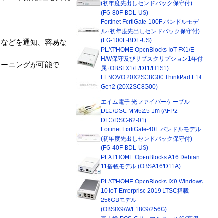
(初年度先出しセンドバック保守付)
(FG-80F-BDL-US)
Fortinet FortiGate-100F バンドルモデ
ル (初年度先出しセンドバック保守付)
(FG-100F-BDL-US)
ドなどを通知、容易な
PLAT'HOME OpenBlocks IoT FX1/E
H/W保守及びサブスクリプション1年付
リーニングが可能で
属 (OBSFX1/E/D11/H1S1)
LENOVO 20X2SC8G00 ThinkPad L14
Gen2 (20X2SC8G00)
エイム電子 光ファイバーケーブル
DLC/DSC MM62.5 1m (AFP2-
DLC/DSC-62-01)
Fortinet FortiGate-40F バンドルモデル
(初年度先出しセンドバック保守付)
(FG-40F-BDL-US)
PLAT'HOME OpenBlocks A16 Debian
11搭載モデル (OBSA16/D11A)
PLAT'HOME OpenBlocks IX9 Windows
10 IoT Enterprise 2019 LTSC搭載
256GBモデル
(OBSIX9/W/L1809/256G)