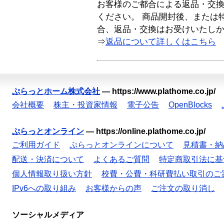
お客様のご都合による返品・交
ください。 商品開封後、または
合、返品・交換はお受けいたし
⇒
返品について詳しくはこちら
ぷらっとホーム株式会社
—
https://www.plathome.co.jp/
会社概要
株主・投資家情報
電子公告
OpenBlocks
ぷらっとオンライン
—
https://online.plathome.co.jp/
ご利用ガイド
ぷらっとオンラインについて
見積書・納
配送・決済について
よくあるご質問
特定商取引法に基
個人情報取り扱い方針
校費・公費・科研費払い取引のご
IPv6への取り組み
お客様からの声
ご注文の取り消し
ソーシャルメディア