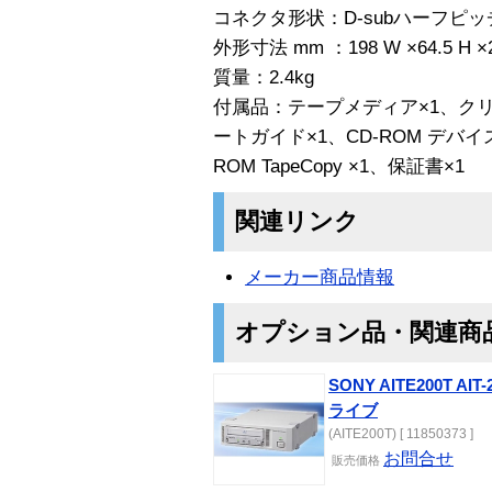
コネクタ形状：D-subハーフピッ
外形寸法 mm ：198 W ×64.5 H
質量：2.4kg
付属品：テープメディア×1、ク
ートガイド×1、CD-ROM デバイ
ROM TapeCopy ×1、保証書×1
関連リンク
メーカー商品情報
オプション品・関連商
SONY AITE200T AI
ライブ
(AITE200T) [ 11850373 ]
お問合せ
販売価格