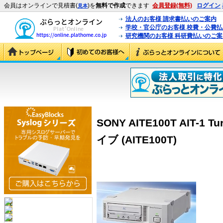
会員はオンラインで見積書(
)を
無料で作成
できます
会員登録(無料)
ログイン
見本
法人のお客様 請求書払いのご案内
学校・官公庁のお客様 校費・公費
研究機関のお客様 科研費払いのご案
SONY AITE100T AIT-
イブ (AITE100T)