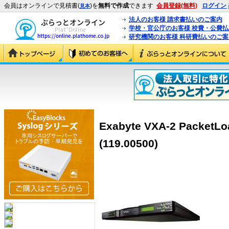
会員はオンラインで見積書(
)を
無料で作成
できます
会員登録(無料)
ログイン
見本
法人のお客様 請求書払いのご案内
学校・官公庁のお客様 校費・公費
研究機関のお客様 科研費払いのご案
Exabyte VXA-2 PacketLo
(119.00500)