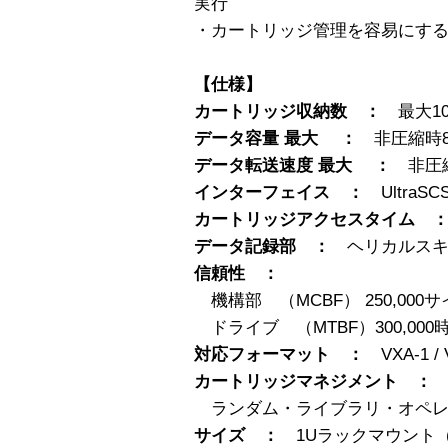
実行
・カートリッジ管理を容易にす
【仕様】
カートリッジ収納数 ：
最大1
データ容量 最大 ：
非圧縮時80
データ転送速度 最大 ：
非圧縮
インターフェイス ：
UltraSCS
カートリッジアクセスタイム 
データ記録部 ：
ヘリカルスキ
信頼性 ：
機構部 （MCBF） 250,000
ドライブ （MTBF）300,000
対応フォーマット ：
VXA-1 /
カートリッジマネジメント 
ランダム・ライブラリ・オペレ
サイズ ：
1Uラックマウント（高