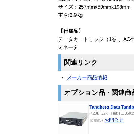
サイズ：257mmx59mmx198mm
重さ:2.9Kg
【付属品】
データカートリッジ（1巻 、ACケ
ミネータ
関連リンク
メーカー商品情報
オプション品・関連商
Tandberg Data Tan
(420LTO2-HH Int) [ 1185035
お問合せ
販売価格