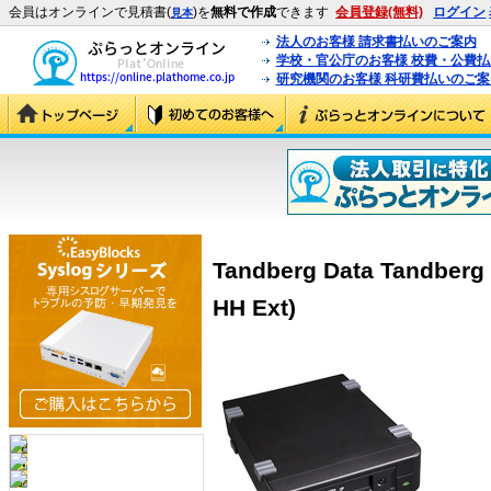
会員はオンラインで見積書(
)を
無料で作成
できます
会員登録(無料)
ログイン
見本
法人のお客様 請求書払いのご案内
学校・官公庁のお客様 校費・公費
研究機関のお客様 科研費払いのご案
Tandberg Data Tandber
HH Ext)