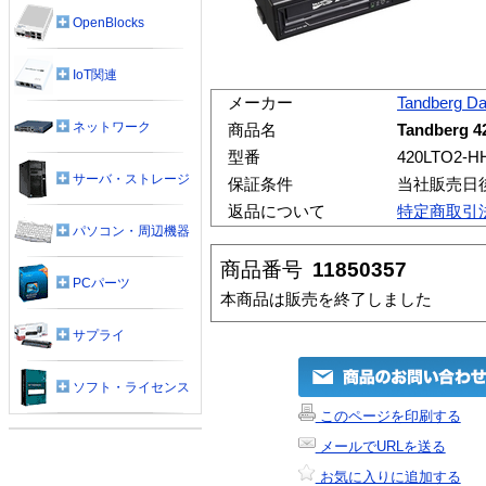
OpenBlocks
IoT関連
メーカー
Tandberg Da
ネットワーク
商品名
Tandberg 
型番
420LTO2-HH
サーバ・ストレージ
保証条件
当社販売日
返品について
特定商取引
パソコン・周辺機器
商品番号
11850357
PCパーツ
本商品は販売を終了しました
サプライ
ソフト・ライセンス
このページを印刷する
メールでURLを送る
お気に入りに追加する