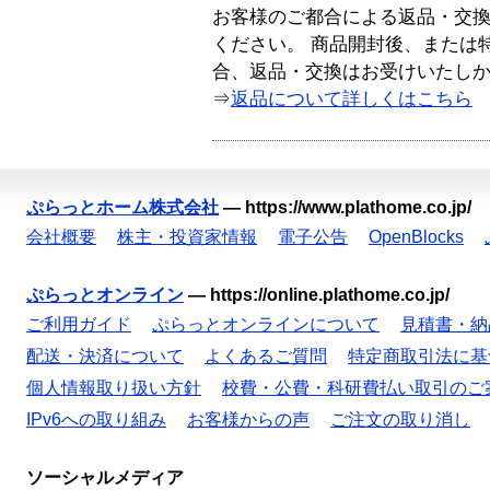
お客様のご都合による返品・交
ください。 商品開封後、または
合、返品・交換はお受けいたし
⇒
返品について詳しくはこちら
ぷらっとホーム株式会社
—
https://www.plathome.co.jp/
会社概要
株主・投資家情報
電子公告
OpenBlocks
ぷらっとオンライン
—
https://online.plathome.co.jp/
ご利用ガイド
ぷらっとオンラインについて
見積書・納
配送・決済について
よくあるご質問
特定商取引法に基
個人情報取り扱い方針
校費・公費・科研費払い取引のご
IPv6への取り組み
お客様からの声
ご注文の取り消し
ソーシャルメディア