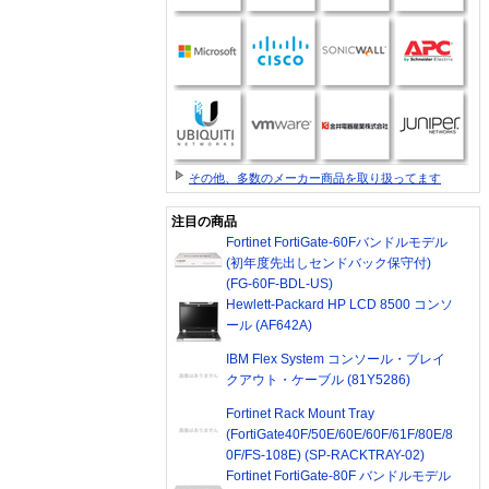
。
その他、多数のメーカー商品を取り扱ってます
注目の商品
Fortinet FortiGate-60Fバンドルモデル
(初年度先出しセンドバック保守付)
(FG-60F-BDL-US)
Hewlett-Packard HP LCD 8500 コンソ
ール (AF642A)
IBM Flex System コンソール・ブレイ
クアウト・ケーブル (81Y5286)
Fortinet Rack Mount Tray
(FortiGate40F/50E/60E/60F/61F/80E/8
0F/FS-108E) (SP-RACKTRAY-02)
Fortinet FortiGate-80F バンドルモデル