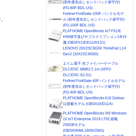
(初年度先出しセンドバック保守付)
(FG-80F-BDL-US)
Fortinet FortiGate-100F バンドルモデ
す。
ル (初年度先出しセンドバック保守付)
(FG-100F-BDL-US)
PLAT'HOME OpenBlocks IoT FX1/E
H/W保守及びサブスクリプション1年付
属 (OBSFX1/E/D11/H1S1)
LENOVO 20X2SC8G00 ThinkPad L14
Gen2 (20X2SC8G00)
エイム電子 光ファイバーケーブル
DLC/DSC MM62.5 1m (AFP2-
DLC/DSC-62-01)
Fortinet FortiGate-40F バンドルモデル
(初年度先出しセンドバック保守付)
(FG-40F-BDL-US)
PLAT'HOME OpenBlocks A16 Debian
11搭載モデル (OBSA16/D11A)
PLAT'HOME OpenBlocks IX9 Windows
10 IoT Enterprise 2019 LTSC搭載
256GBモデル
(OBSIX9/W/L1809/256G)