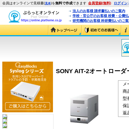
会員はオンラインで見積書(
)を
無料で作成
できます
会員登録(無料)
ログイン
見本
法人のお客様 請求書払いのご案内
学校・官公庁のお客様 校費・公費
研究機関のお客様 科研費払いのご案
SONY AIT-2オートローダー L
メ
商
型
保
返