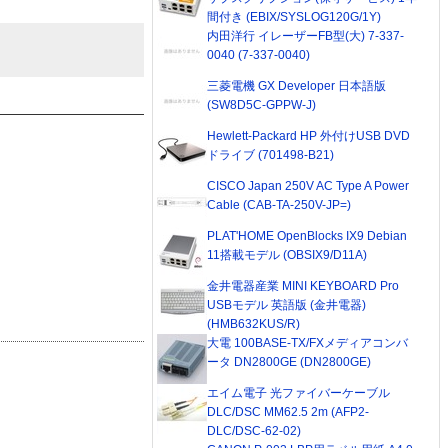
間付き (EBIX/SYSLOG120G/1Y)
内田洋行 イレーザーFB型(大) 7-337-
0040 (7-337-0040)
三菱電機 GX Developer 日本語版
(SW8D5C-GPPW-J)
Hewlett-Packard HP 外付けUSB DVD
ドライブ (701498-B21)
CISCO Japan 250V AC Type A Power
Cable (CAB-TA-250V-JP=)
PLAT'HOME OpenBlocks IX9 Debian
11搭載モデル (OBSIX9/D11A)
金井電器産業 MINI KEYBOARD Pro
USBモデル 英語版 (金井電器)
(HMB632KUS/R)
大電 100BASE-TX/FXメディアコンバ
ータ DN2800GE (DN2800GE)
エイム電子 光ファイバーケーブル
DLC/DSC MM62.5 2m (AFP2-
DLC/DSC-62-02)