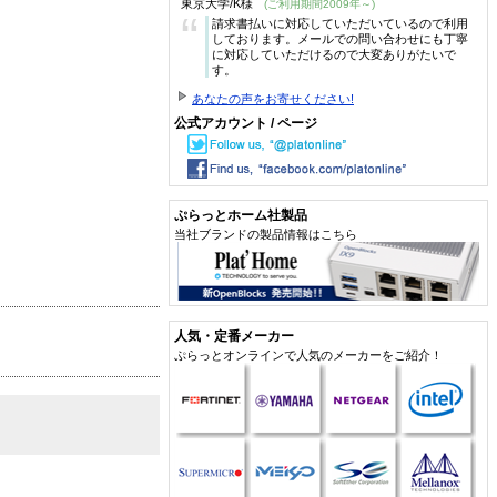
東京大学/K様
(ご利用期間2009年～)
“
請求書払いに対応していただいているので利用
しております。メールでの問い合わせにも丁寧
に対応していただけるので大変ありがたいで
す。
あなたの声をお寄せください!
公式アカウント / ページ
ぷらっとホーム社製品
当社ブランドの製品情報はこちら
人気・定番メーカー
ぷらっとオンラインで人気のメーカーをご紹介！