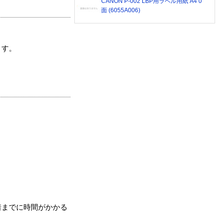
CANON P-002 LBP用ラベル用紙 A4 0
面 (6055A006)
ます。
着までに時間がかかる