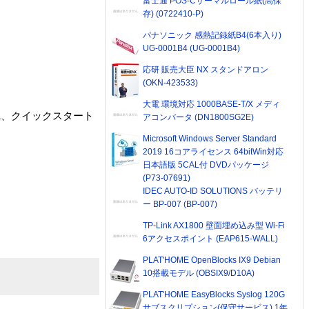
富士通 POS-Cサーマルロール紙(高保
存) (0722410-P)
パナソニック 感熱記録紙B4(6本入り)
UG-0001B4 (UG-0001B4)
応研 販売大臣 NX スタンドアロン
(OKN-423533)
大電 環境対応 1000BASE-T/X メディ
×1、クイックスタート
アコンバータ (DN1800SG2E)
Microsoft Windows Server Standard
2019 16コアライセンス 64bitWin対応
日本語版 5CAL付 DVDパッケージ
(P73-07691)
IDEC AUTO-ID SOLUTIONS バッテリ
ー BP-007 (BP-007)
TP-Link AX1800 壁面埋め込み型 Wi-Fi
6アクセスポイント (EAP615-WALL)
PLAT'HOME OpenBlocks IX9 Debian
10搭載モデル (OBSIX9/D10A)
PLAT'HOME EasyBlocks Syslog 120G
サブスクリプション(保守サービス) 1年