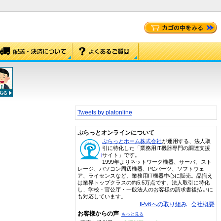
Tweets by platonline
ぷらっとオンラインについて
ぷらっとホーム株式会社
が運用する、法人取
引に特化した「業務用IT機器専門の調達支援
サイト」です。
1999年よりネットワーク機器、サーバ、スト
レージ、パソコン周辺機器、PCパーツ、ソフトウェ
ア、ライセンスなど、業務用IT機器中心に販売。品揃え
は業界トップクラスの約5.5万点です。法人取引に特化
し、学校・官公庁・一般法人のお客様の請求書後払いに
も対応しています。
IPv6への取り組み
会社概要
お客様からの声
もっと見る