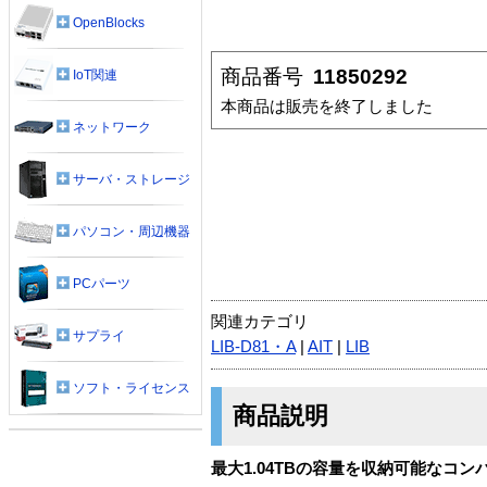
OpenBlocks
商品番号
11850292
IoT関連
本商品は販売を終了しました
ネットワーク
サーバ・ストレージ
パソコン・周辺機器
PCパーツ
関連カテゴリ
サプライ
LIB-D81・A
|
AIT
|
LIB
ソフト・ライセンス
商品説明
最大1.04TBの容量を収納可能なコン