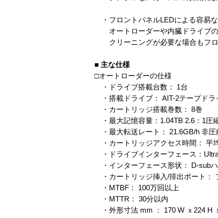
・フロントパネルLEDによる容易
オートローダーや内臓ドライブのス
クリーニングが必要な場合もフロン
■
主な仕様
□オートローダーの仕様
・ドライブ搭載台数： 1台
・搭載ドライブ： AIT-2テープドラ
・カートリッジ搭載巻数： 8巻
・最大記憶容量：1.04TB 2.6：1圧縮
・最大転送レート： 21.6GB/h 非
・カートリッジアクセス時間： 平均
・ドライブインターフェース：Ultra Wid
・インターフェース形状： D-subハ
・カートリッジ挿入/排出ポート： 
・MTBF： 100万回以上
・MTTR： 30分以内
・外形寸法 mm ： 170 W ｘ224 H ｘ