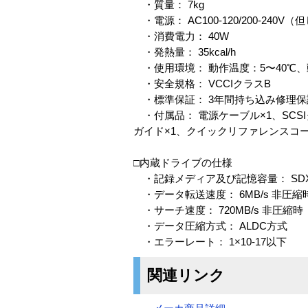
・質量： 7kg
・電源： AC100-120/200-240V
・消費電力： 40W
・発熱量： 35kcal/h
・使用環境： 動作温度：5〜40℃、
・安全規格： VCCIクラスB
・標準保証： 3年間持ち込み修理保
・付属品： 電源ケーブル×1、SCSI
ガイド×1、クイックリファレンスコー
□内蔵ドライブの仕様
・記録メディア及び記憶容量： SDX2-50
・データ転送速度： 6MB/s 非圧縮
・サーチ速度： 720MB/s 非圧縮時
・データ圧縮方式： ALDC方式
・エラーレート： 1×10-17以下
関連リンク