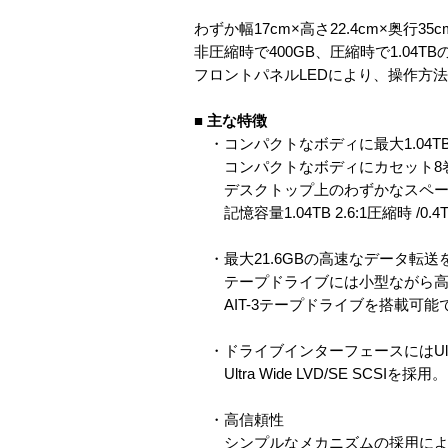
わずか幅17cm×高さ22.4cm×奥行
非圧縮時で400GB、圧縮時で1.04T
フロントパネルLEDにより、操作方
■
主な特徴
・コンパクトなボディに最大1.04TB
コンパクトなボディにカセット8
デスクトップ上のわずかなスペー
記憶容量1.04TB 2.6:1圧縮時 /0.
・最大21.6GBの高速なデータ転送
テープドライブには小型ながら高速
AIT-3テープドライブを搭載可能で、
・ドライブインターフェースにはUltra W
Ultra Wide LVD/SE SCSIを採用。
・高信頼性
シンプルなメカニズムの採用によりM