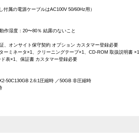
（但し付属の電源ケーブルはAC100V 50/60Hz用）
動作湿度：20〜80％ 結露のないこと
証、オンサイト保守契約 オプション カスタマー登録必要
ターミネータ×1、クリーニングテープ×1、CD-ROM 取扱説明書 
ド表×1、保証書 カスタマー登録必要
C130GB 2.6:1圧縮時 ／50GB 非圧縮時
時