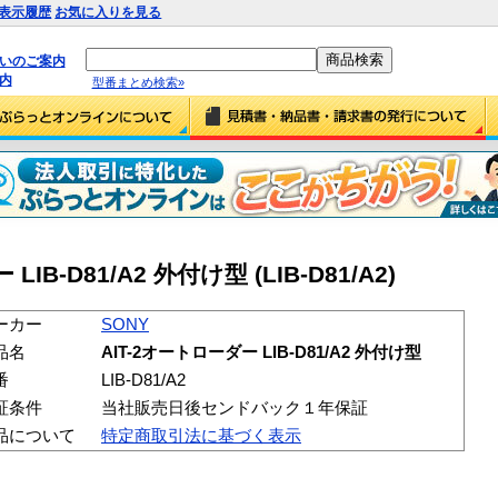
表示履歴
お気に入りを見る
払いのご案内
内
型番まとめ検索»
IB-D81/A2 外付け型 (LIB-D81/A2)
ーカー
SONY
品名
AIT-2オートローダー LIB-D81/A2 外付け型
番
LIB-D81/A2
証条件
当社販売日後センドバック１年保証
品について
特定商取引法に基づく表示