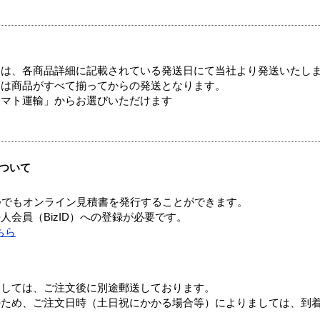
ては、各商品詳細に記載されている発送日にて当社より発送いたし
送は商品がすべて揃ってからの発送となります。
ヤマト運輸」からお選びいただけます
ついて
つでもオンライン見積書を発行することができます。
会員（BizID）への登録が必要です。
ちら
ましては、ご注文後に別途郵送しております。
のため、ご注文日時（土日祝にかかる場合等）によりましては、到