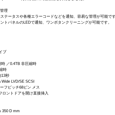
な管理
テータスや各種エラーコードなどを通知、容易な管理が可能で
トパネルのLEDで通知、ワンボタンクリーニングが可能です。
イブ
時 ／0.4TB 非圧縮時
圧縮時
13秒
e LVD/SE SCSI
ーフピッチ68ピン メス
フロントドアを開け直接挿入
350 D mm